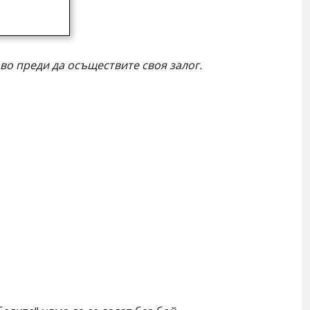
во преди да осъществите своя залог.