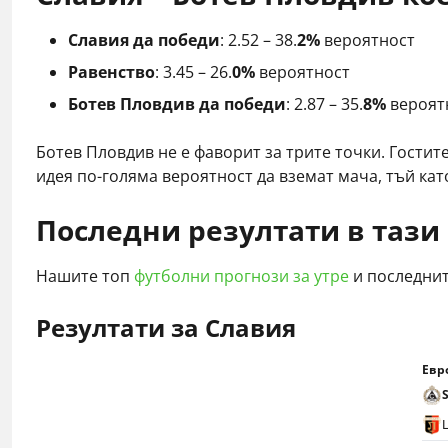
Славия да победи
: 2.52 – 38.
2%
вероятност
Равенство
: 3.45 – 26.
0%
вероятност
Ботев Пловдив да победи
: 2.87 – 35.
8%
вероят
Ботев Пловдив не е фаворит за трите точки. Гостит
идея по-голяма вероятност да вземат мача, тъй кат
Последни резултати в тази
Нашите топ
футболни прогнози за утре
и последнит
Резултати за Славия
Евр
S
L