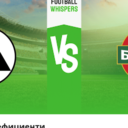
оефициенти