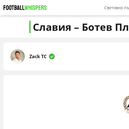
Световно п
Топ букме
Славия – Ботев Пл
Как да зал
Топ Бонуси
Топ 5 фав
Zack TC
Класиране