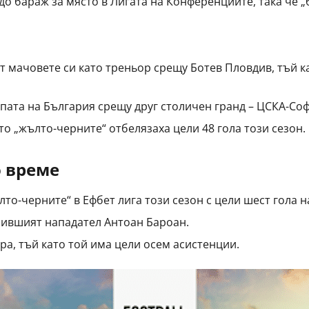
 бараж за място в Лигата на Конференциите, така че „б
т мачовете си като треньор срещу Ботев Пловдив, тъй к
упата на България срещу друг столичен гранд – ЦСКА-Соф
о „жълто-черните“ отбелязаха цели 48 гола този сезон.
о време
то-черните“ в Ефбет лига този сезон с цели шест гола н
 бившият нападател Антоан Бароан.
ра, тъй като той има цели осем асистенции.