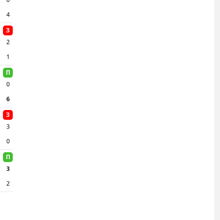
4
З
2
1
П
0
6
З
3
0
П
3
2