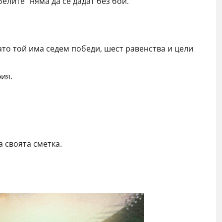
елите“ няма да се дадат без бой.
ато той има седем победи, шест равенства и цели
ия.
а своята сметка.