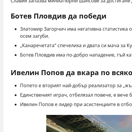
Славия запазва миниатюрни шансове за достигане до
Ботев Пловдив да победи
Златомир Загорчич има негативна статистика о
осем загуби.
„Канаречетата“ спечелиха и двата си мача за К
Ботев Пловдив има по-добро нападение, тъй кат
Ивелин Попов да вкара по всяк
Попето е вторият най-добър реализатор за „жъл
Единственият играч, отбелязал повече, е вече
Ивелин Попов е лидер при асистенциите в отбо