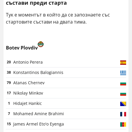
състави преди старта
Тук е моментът в който да се запознаете със
стартовите състави на двата тима.
Botev Plovdiv
Antonio Perera
20
Konstantinos Balogiannis
38
Atanas Chernev
79
Nikolay Minkov
17
Hidajet Hankic
1
Mohamed Amine Brahimi
7
James Armel Eto'o Eyenga
15