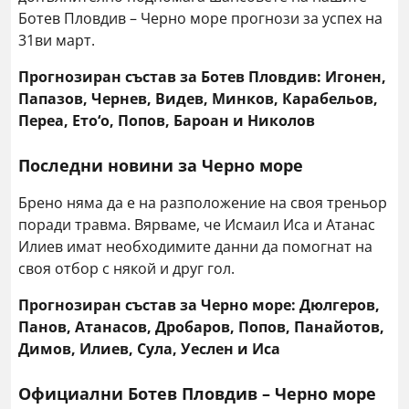
Ботев Пловдив – Черно море прогнози за успех на
31ви март.
Прогнозиран състав за Ботев Пловдив: Игонен,
Папазов, Чернев, Видев, Минков, Карабельов,
Переа, Ето‘о, Попов, Бароан и Николов
Последни новини за Черно море
Брено няма да е на разположение на своя треньор
поради травма. Вярваме, че Исмаил Иса и Атанас
Илиев имат необходимите данни да помогнат на
своя отбор с някой и друг гол.
Прогнозиран състав за Черно море: Дюлгеров,
Панов, Атанасов, Дробаров, Попов, Панайотов,
Димов, Илиев, Сула, Уеслен и Иса
Официални Ботев Пловдив – Черно море