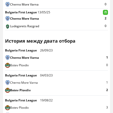
0
Cherno More Varna
Bulgaria First League
13/05/25
П
2
Cherno More Varna
0
Ludogorets Razgrad
История между двата отбора
Bulgaria First League
26/09/23
1
Cherno More Varna
0
Botev Plovdiv
Bulgaria First League
04/03/23
1
Cherno More Varna
2
Botev Plovdiv
Bulgaria First League
19/08/22
3
Botev Plovdiv