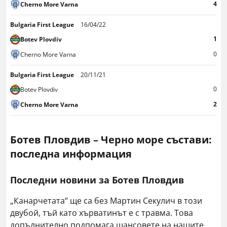
4
Cherno More Varna
Bulgaria First League
16/04/22
1
Botev Plovdiv
0
Cherno More Varna
Bulgaria First League
20/11/21
0
Botev Plovdiv
2
Cherno More Varna
Ботев Пловдив – Черно море състави:
последна информация
Последни новини за Ботев Пловдив
„Канарчетата“ ще са без Мартин Секулич в този
двубой, тъй като хърватинът е с травма. Това
допълнително подпомага шансовете на нашите