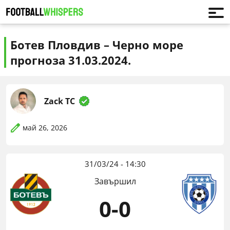
Ботев Пловдив – Черно море
прогноза 31.03.2024.
Zack TC
май 26, 2026
31/03/24 - 14:30
Завършил
0
-
0