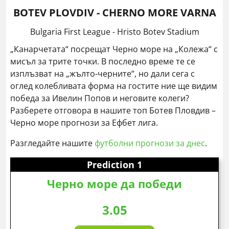
BOTEV PLOVDIV - CHERNO MORE VARNA
Bulgaria First League - Hristo Botev Stadium
„Канарчетата“ посрещат Черно море на „Колежа“ с
мисъл за трите точки. В последно време те се
изплъзват на „жълто-черните“, но дали сега с
оглед колебливата форма на гостите ние ще видим
победа за Ивелин Попов и неговите колеги?
Разберете отговора в нашите топ Ботев Пловдив –
Черно море прогнози за Ефбет лига.
Разгледайте нашите
футболни прогнози за днес
.
Prediction 1
Черно море да победи
3.05