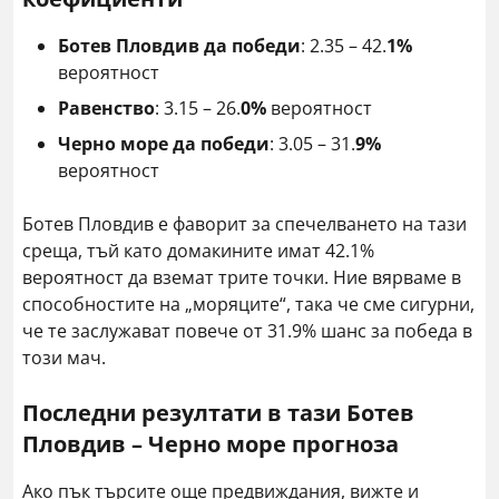
Ботев Пловдив да победи
: 2.35 – 42.
1%
вероятност
Равенство
: 3.15 – 26.
0%
вероятност
Черно море да победи
: 3.05 – 31.
9%
вероятност
Ботев Пловдив е фаворит за спечелването на тази
среща, тъй като домакините имат 42.1%
вероятност да вземат трите точки. Ние вярваме в
способностите на „моряците“, така че сме сигурни,
че те заслужават повече от 31.9% шанс за победа в
този мач.
Последни резултати в тази Ботев
Пловдив – Черно море прогноза
Ако пък търсите още предвиждания, вижте и