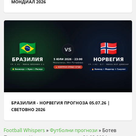
МОНДИАЛ 2026
БРАЗИЛИЯ - НОРВЕГИЯ ПРОГНОЗА 05.07.26 |
СВЕТОВНО 2026
Football Whispers
»
Футболни прогнози
»
Ботев