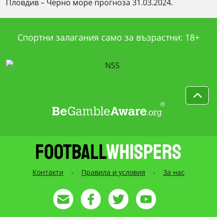
Пловдив – Черно море прогноза 31.03.2024.
Спортни залагания само за възрастни: 18+
Контакти
-
Правила и условия
-
За нас