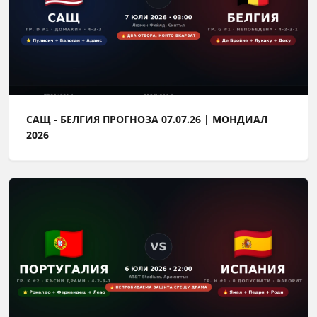
САЩ - БЕЛГИЯ ПРОГНОЗА 07.07.26 | МОНДИАЛ
2026