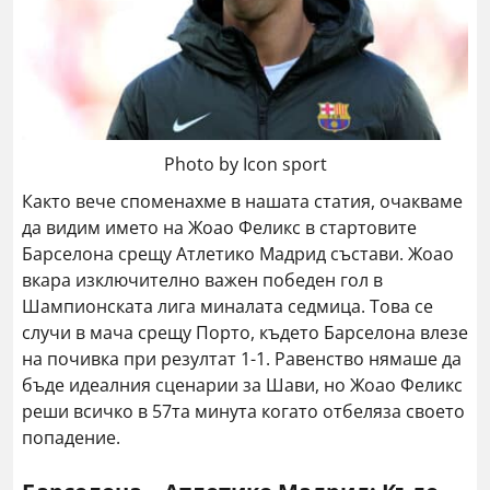
Photo by Icon sport
Както вече споменахме в нашата статия, очакваме
да видим името на Жоао Феликс в стартовите
Барселона срещу Атлетико Мадрид състави. Жоао
вкара изключително важен победен гол в
Шампионската лига миналата седмица. Това се
случи в мача срещу Порто, където Барселона влезе
на почивка при резултат 1-1. Равенство нямаше да
бъде идеалния сценарии за Шави, но Жоао Феликс
реши всичко в 57та минута когато отбеляза своето
попадение.