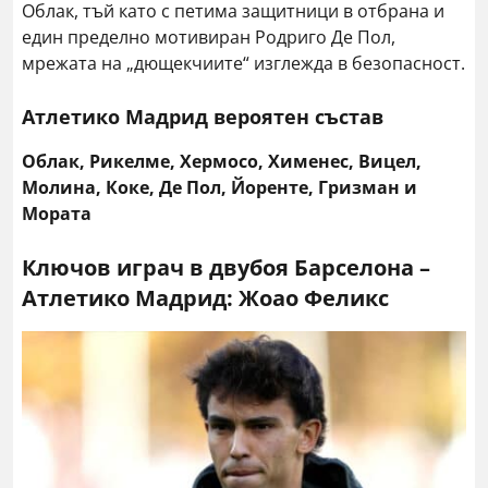
Облак, тъй като с петима защитници в отбрана и
един пределно мотивиран Родриго Де Пол,
мрежата на „дющекчиите“ изглежда в безопасност.
Атлетико Мадрид вероятен състав
Облак, Рикелме, Хермосо, Хименес, Вицел,
Молина, Коке, Де Пол, Йоренте, Гризман и
Мората
Ключов играч в двубоя Барселона –
Атлетико Мадрид: Жоао Феликс