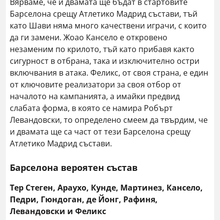
Вярваме, че и двамата ще бъдат в стартовите
Барселона срещу Атлетико Мадрид състави, тъй
като Шави няма много качествени играчи, с които
да ги замени. Жоао Кансело е откровено
незаменим по крилото, тъй като прибавя както
сигурност в отбрана, така и изключително остри
включвания в атака. Феликс, от своя страна, е един
от ключовите реализатори за своя отбор от
началото на кампанията, а имайки предвид
слабата форма, в която се намира Робърт
Левандовски, то определено смеем да твърдим, че
и двамата ще са част от тези Барселона срещу
Атлетико Мадрид състави.
Барселона вероятен състав
Тер Стеген, Араухо, Кунде, Мартинез, Кансело,
Педри, Гюндоган, де Йонг, Рафиня,
Левандовски и Феликс