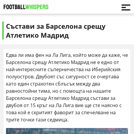
Състави за Барселона срещу
Атлетико Мадрид
Едва ли има фен на Ла Лига, който може да каже, че
Барселона срещу Атлетико Мадрид не е едно от
най-интересните съперничества на Иберийския
полуостров. Двубоят със сигурност се очертава
като един страхотен сблъсък между два
равностойни тима, но с помощта на нашите
Барселона срещу Атлетико Мадрид състави за
двубоя от 15 кръг на Ла Лига вие ще сте наясно с
това кой е скритият фаворит за спечелване на
трите точки тази седмица.