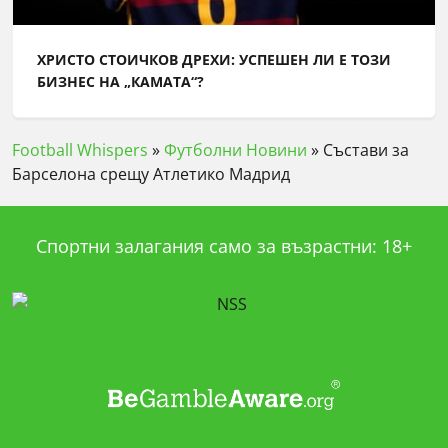
ХРИСТО СТОИЧКОВ ДРЕХИ: УСПЕШЕН ЛИ Е ТОЗИ
БИЗНЕС НА „КАМАТА“?
Football Whispers
»
Футболни Новини
»
Състави за
Барселона срещу Атлетико Мадрид
Спортни залагания само за възрастни: 18+