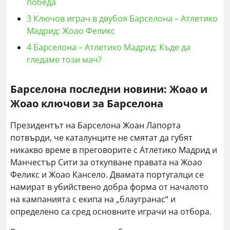
победа
3
Ключов играч в двубоя Барселона – Атлетико
Мадрид: Жоао Феликс
4
Барселона – Атлетико Мадрид: Къде да
гледаме този мач?
Барселона последни новини: Жоао и
Жоао ключови за Барселона
Президентът на Барселона Жоан Лапорта
потвърди, че каталунците не смятат да губят
никакво време в преговорите с Атлетико Мадрид и
Манчестър Сити за откупване правата на Жоао
Феликс и Жоао Кансело. Двамата португалци се
намират в убийствено добра форма от началото
на кампанията с екипа на „блаугранас“ и
определено са сред основните играчи на отбора.