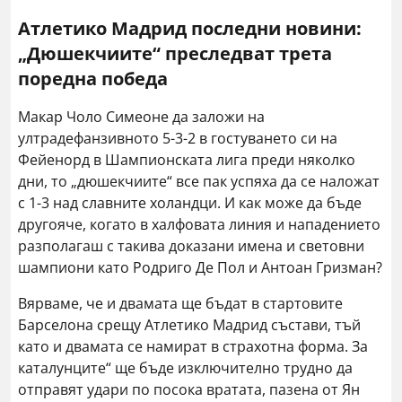
Атлетико Мадрид последни новини:
„Дюшекчиите“ преследват трета
поредна победа
Макар Чоло Симеоне да заложи на
ултрадефанзивното 5-3-2 в гостуването си на
Фейенорд в Шампионската лига преди няколко
дни, то „дюшекчиите“ все пак успяха да се наложат
с 1-3 над славните холандци. И как може да бъде
другояче, когато в халфовата линия и нападението
разполагаш с такива доказани имена и световни
шампиони като Родриго Де Пол и Антоан Гризман?
Вярваме, че и двамата ще бъдат в стартовите
Барселона срещу Атлетико Мадрид състави, тъй
като и двамата се намират в страхотна форма. За
каталунците“ ще бъде изключително трудно да
отправят удари по посока вратата, пазена от Ян