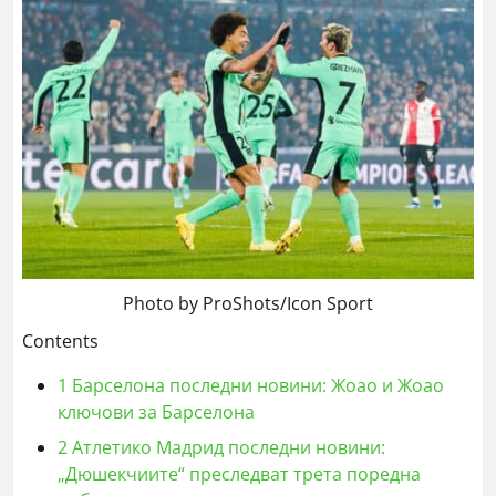
Photo by ProShots/Icon Sport
Contents
1
Барселона последни новини: Жоао и Жоао
ключови за Барселона
2
Атлетико Мадрид последни новини:
„Дюшекчиите“ преследват трета поредна