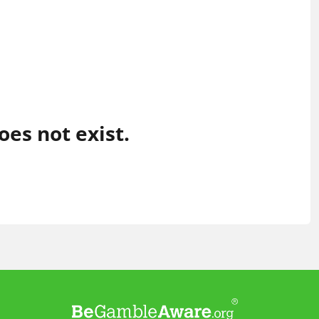
oes not exist.