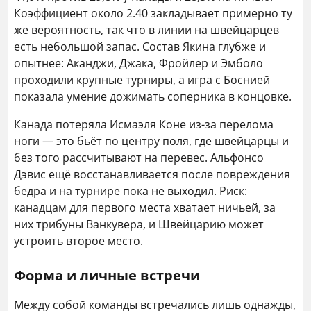
Коэффициент около 2.40 закладывает примерно ту
же вероятность, так что в линии на швейцарцев
есть небольшой запас. Состав Якина глубже и
опытнее: Аканджи, Джака, Фройлер и Эмболо
проходили крупные турниры, а игра с Боснией
показала умение дожимать соперника в концовке.
Канада потеряла Исмаэля Коне из-за перелома
ноги — это бьёт по центру поля, где швейцарцы и
без того рассчитывают на перевес. Альфонсо
Дэвис ещё восстанавливается после повреждения
бедра и на турнире пока не выходил. Риск:
канадцам для первого места хватает ничьей, за
них трибуны Ванкувера, и Швейцарию может
устроить второе место.
Форма и личные встречи
Между собой команды встречались лишь однажды,