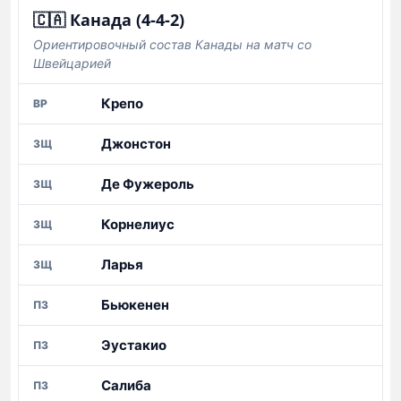
🇨🇦 Канада (4-4-2)
Ориентировочный состав Канады на матч со
Швейцарией
Ориентировочный состав Канады
Крепо
ВР
Джонстон
ЗЩ
Де Фужероль
ЗЩ
Корнелиус
ЗЩ
Ларья
ЗЩ
Бьюкенен
ПЗ
Эустакио
ПЗ
Салиба
ПЗ