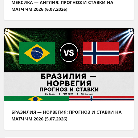
МЕКСИКА — АНГЛИЯ: ПРОГНОЗ И СТАВКИ НА
МАТЧ ЧМ 2026 (6.07.2026)
БРАЗИЛИЯ — НОРВЕГИЯ: ПРОГНОЗ И СТАВКИ НА
МАТЧ ЧМ 2026 (5.07.2026)