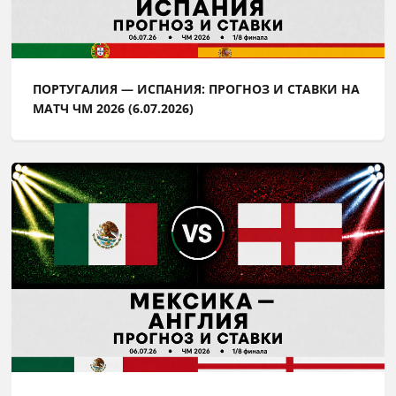
ПОРТУГАЛИЯ — ИСПАНИЯ: ПРОГНОЗ И СТАВКИ НА
МАТЧ ЧМ 2026 (6.07.2026)