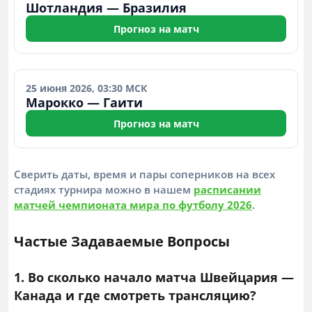
Шотландия — Бразилия
Прогноз на матч
25 июня 2026, 03:30 МСК
Марокко — Гаити
Прогноз на матч
Сверить даты, время и пары соперников на всех
стадиях турнира можно в нашем
расписании
матчей чемпионата мира по футболу 2026
.
Частые Задаваемые Вопросы
1. Во сколько начало матча Швейцария —
Канада и где смотреть трансляцию?