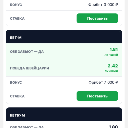
Фрибет 3 000 ₽
БОНУС
Поставить
СТАВКА
БЕТ-М
1.81
ОБЕ ЗАБЬЮТ — ДА
ЛУЧШИЙ
2.42
ПОБЕДА ШВЕЙЦАРИИ
ЛУЧШИЙ
Фрибет 7 000 ₽
БОНУС
Поставить
СТАВКА
БЕТБУМ
1.80
ОБЕ ЗАБЬЮТ — ДА