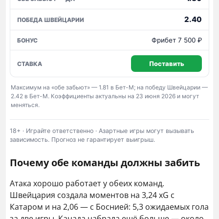
2.40
ПОБЕДА ШВЕЙЦАРИИ
Фрибет 7 500 ₽
БОНУС
Поставить
СТАВКА
Максимум на «обе забьют» — 1.81 в Бет-М; на победу Швейцарии —
2.42 в Бет-М. Коэффициенты актуальны на
23 июня 2026
и могут
меняться.
18+ · Играйте ответственно · Азартные игры могут вызывать
зависимость. Прогноз не гарантирует выигрыш.
Почему обе команды должны забить
Атака хорошо работает у обеих команд.
Швейцария создала моментов на 3,24 xG с
Катаром и на 2,06 — с Боснией: 5,3 ожидаемых гола
за две игры. Канада набрала ещё больше — около