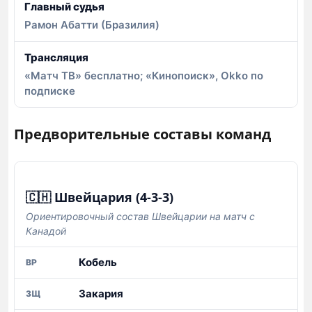
Главный судья
Рамон Абатти (Бразилия)
Трансляция
«Матч ТВ» бесплатно; «Кинопоиск», Okko по
подписке
Предворительные составы команд
🇨🇭 Швейцария (4-3-3)
Ориентировочный состав Швейцарии на матч с
Канадой
Ориентировочный состав Швейцарии
Кобель
ВР
Закария
ЗЩ