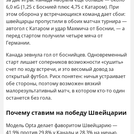
6,0 xG (1,25 с Боснией плюс 4,75 с Катаром). При
этом оборона у встречающихся команд дает сбои:
швейцарцы пропустили в обоих матчах турнира —
автогол с Катаром и удар Махмича от Боснии, — а
перед стартом получили четыре мяча от
Германии.
Канада зевнула гол от боснийцев. Одновременный
старт лишает соперников возможности «сушить»
счет по ходу встречи, и это весомый довод за
открытый футбол. Риск понятен: ничья устраивает
обе стороны, поэтому возможен вязкий
малорезультативный матч, в котором кто-то один
останется без гола.
Почему ставим на победу Швейцарии
Модель Opta делает фаворитом Швейцарию —
41,9% против 29,8% у Канады и 28,3% на ничью.