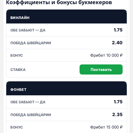
Коэффициенты и бонусы букмекеров
Сравнение коэффициентов букмекеров на матч Швейцария
ВИНЛАЙН
1.75
ОБЕ ЗАБЬЮТ — ДА
2.40
ПОБЕДА ШВЕЙЦАРИИ
Фрибет 10 000 ₽
БОНУС
Поставить
СТАВКА
ФОНБЕТ
1.75
ОБЕ ЗАБЬЮТ — ДА
2.35
ПОБЕДА ШВЕЙЦАРИИ
Фрибет 15 000 ₽
БОНУС