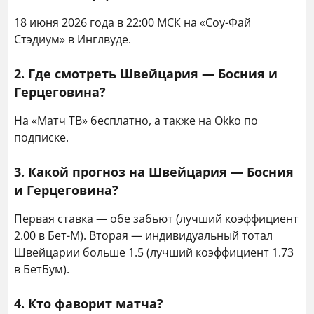
18 июня 2026 года в 22:00 МСК на «Соу-Фай
Стэдиум» в Инглвуде.
2. Где смотреть Швейцария — Босния и
Герцеговина?
На «Матч ТВ» бесплатно, а также на Okko по
подписке.
3. Какой прогноз на Швейцария — Босния
и Герцеговина?
Первая ставка — обе забьют (лучший коэффициент
2.00 в Бет-М). Вторая — индивидуальный тотал
Швейцарии больше 1.5 (лучший коэффициент 1.73
в БетБум).
4. Кто фаворит матча?