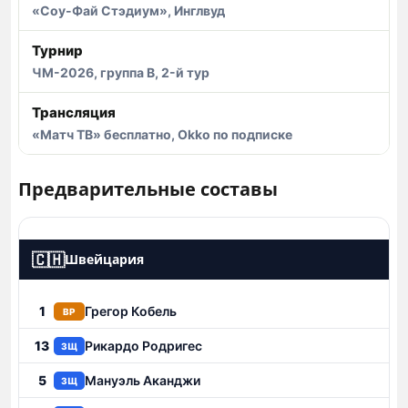
«Соу-Фай Стэдиум», Инглвуд
Турнир
ЧМ-2026, группа B, 2-й тур
Трансляция
«Матч ТВ» бесплатно, Okko по подписке
Предварительные составы
🇨🇭
Швейцария
1
Грегор Кобель
ВР
13
Рикардо Родригес
ЗЩ
5
Мануэль Аканджи
ЗЩ