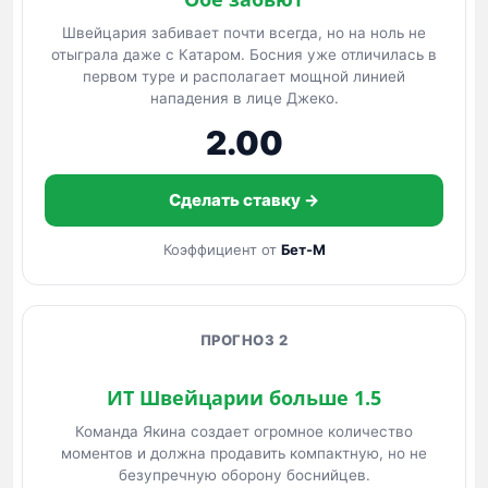
Швейцария забивает почти всегда, но на ноль не
отыграла даже с Катаром. Босния уже отличилась в
первом туре и располагает мощной линией
нападения в лице Джеко.
2.00
Сделать ставку →
Коэффициент от
Бет-М
ПРОГНОЗ 2
ИТ Швейцарии больше 1.5
Команда Якина создает огромное количество
моментов и должна продавить компактную, но не
безупречную оборону боснийцев.