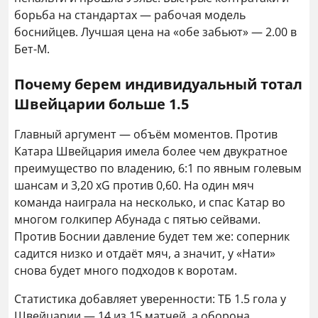
борьба на стандартах — рабочая модель
боснийцев. Лучшая цена на «обе забьют» — 2.00 в
Бет-М.
Почему берем индивидуальный тотал
Швейцарии больше 1.5
Главный аргумент — объём моментов. Против
Катара Швейцария имела более чем двукратное
преимущество по владению, 6:1 по явным голевым
шансам и 3,20 xG против 0,60. На один мяч
команда наиграла на несколько, и спас Катар во
многом голкипер Абунада с пятью сейвами.
Против Боснии давление будет тем же: соперник
садится низко и отдаёт мяч, а значит, у «Нати»
снова будет много подходов к воротам.
Статистика добавляет уверенности: ТБ 1.5 гола у
Швейцарии — 14 из 15 матчей, а оборона