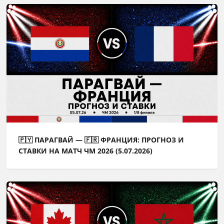
🇵🇾 ПАРАГВАЙ — 🇫🇷 ФРАНЦИЯ: ПРОГНОЗ И
СТАВКИ НА МАТЧ ЧМ 2026 (5.07.2026)