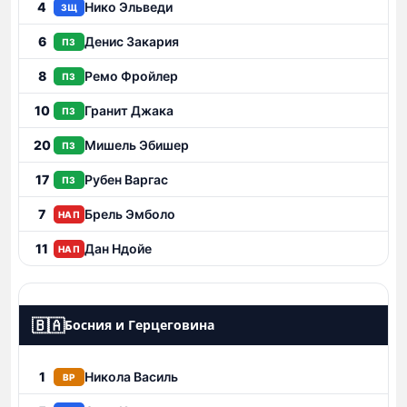
4
Нико Эльведи
ЗЩ
6
Денис Закария
ПЗ
8
Ремо Фройлер
ПЗ
10
Гранит Джака
ПЗ
20
Мишель Эбишер
ПЗ
17
Рубен Варгас
ПЗ
7
Брель Эмболо
НАП
11
Дан Ндойе
НАП
🇧🇦
Босния и Герцеговина
1
Никола Василь
ВР