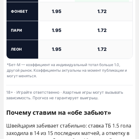
1.95
1.72
ФОНБЕТ
Фр
1.95
1.72
ПАРИ
Фр
1.95
1.72
ЛЕОН
Фр
*Бет-М — коэффициент на индивидуальный тотал больше 1.0,
другой рынок. Коэффициенты актуальны на момент публикации и
могут меняться.
18+ · Играйте ответственно · Азартные игры могут вызывать
зависимость. Прогноз не гарантирует выигрыш.
Почему ставим на «обе забьют»
Швейцария забивает стабильно: ставка ТБ 1.5 гола
заходила в 14 из 15 последних матчей, а отметку в