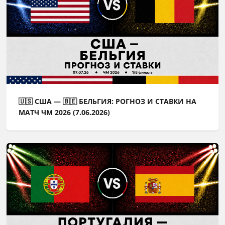
🇺🇸 США — 🇧🇪 БЕЛЬГИЯ: РОГНОЗ И СТАВКИ НА
МАТЧ ЧМ 2026 (7.06.2026)