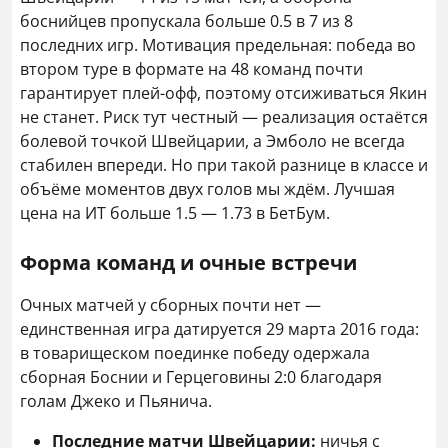
боснийцев пропускала больше 0.5 в 7 из 8
последних игр. Мотивация предельная: победа во
втором туре в формате на 48 команд почти
гарантирует плей-офф, поэтому отсиживаться Якин
не станет. Риск тут честный — реализация остаётся
болевой точкой Швейцарии, а Эмболо не всегда
стабилен впереди. Но при такой разнице в классе и
объёме моментов двух голов мы ждём. Лучшая
цена на ИТ больше 1.5 — 1.73 в БетБум.
Форма команд и очные встречи
Очных матчей у сборных почти нет —
единственная игра датируется 29 марта 2016 года:
в товарищеском поединке победу одержала
сборная Боснии и Герцеговины 2:0 благодаря
голам Джеко и Пьянича.
Последние матчи Швейцарии:
ничья с