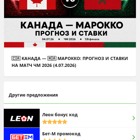
🇨🇦 КАНАДА — 🇲🇦 МАРОККО: ПРОГНОЗ И СТАВКИ
НА МАТЧ ЧМ 2026 (4.07.2026)
Другие предложения
Леон бонус код
5,0
rating
Бет-М промокод