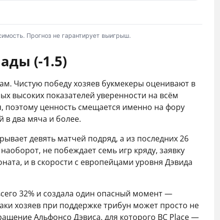
исимость. Прогноз не гарантирует выигрыш.
ды (-1.5)
авам. Чистую победу хозяев букмекеры оценивают в
амых высоких показателей уверенности на всём
я, поэтому ценность смещается именно на фору
й в два мяча и более.
рывает девять матчей подряд, а из последних 26
наоборот, не побеждает семь игр кряду, заявку
ната, и в скорости с европейцами уровня Дэвида
сего 32% и создала один опасный момент —
таки хозяев при поддержке трибун может просто не
ащение Альфонсо Дэвиса, для которого BC Place —