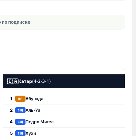
o по подписке
🇶🇦
Катар
(4-2-3-1)
1
Абунaда
ВР
2
Аль-Уи
ЗЩ
4
Педро Мигел
ЗЩ
5
Хухи
ЗЩ