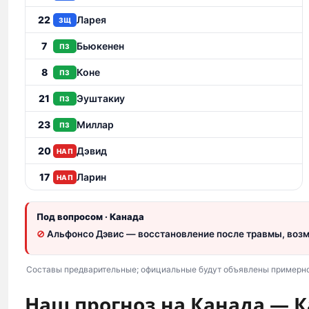
22
Ларея
ЗЩ
7
Бьюкенен
ПЗ
8
Коне
ПЗ
21
Эуштакиу
ПЗ
23
Миллар
ПЗ
20
Дэвид
НАП
17
Ларин
НАП
Под вопросом · Канада
⊘
Альфонсо Дэвис — восстановление после травмы, воз
Составы предварительные; официальные будут объявлены примерно 
Наш прогноз на Канада — К