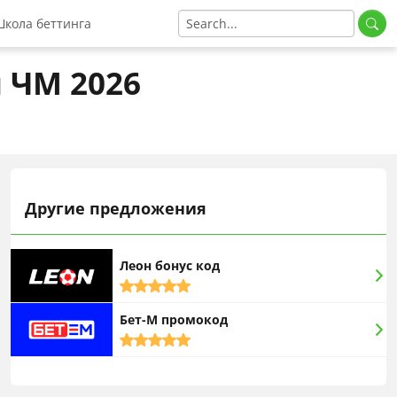
кола беттинга
bet
Ставки на тотал
ч ЧМ 2026
in
Ставки без ничьи
омокод
Правила футбола
ромокод
Аналитика
код
Другие предложения
мокод
Леон бонус код
окод
5,0
rating
Бет-М промокод
5,0
rating