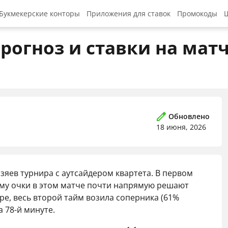
Букмекерские конторы
Приложения для ставок
Промокоды
Ш
Промокод 1x
рогноз и ставки на мат
Промокод 1w
Покердом пр
Betwinner п
Stake промо
Обновлено
18 июня, 2026
Мостбет про
Riobet пром
зяев турнира с аутсайдером квартета. В первом
тому очки в этом матче почти напрямую решают
гре, весь второй тайм возила соперника (61%
 78-й минуте.