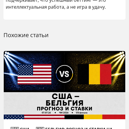
подчеркивает, что успешный беттинг — это
интеллектуальная работа, а не игра в удачу.
Похожие статьи