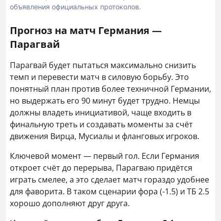
объявления официальных протоколов.
Прогноз на матч Германия —
Парагвай
Парагвай будет пытаться максимально снизить
темп и перевести матч в силовую борьбу. Это
понятный план против более техничной Германии,
но выдержать его 90 минут будет трудно. Немцы
должны владеть инициативой, чаще входить в
финальную треть и создавать моменты за счёт
движения Вирца, Мусиалы и фланговых игроков.
Ключевой момент — первый гол. Если Германия
откроет счёт до перерыва, Парагваю придётся
играть смелее, а это сделает матч гораздо удобнее
для фаворита. В таком сценарии фора (-1.5) и ТБ 2.5
хорошо дополняют друг друга.