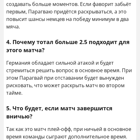
создавать больше моментов. Если фаворит забьёт
первым, Парагваю придётся раскрываться, а это
повысит шансы немцев на победу минимум в два
мяча.
4. Почему тотал больше 2.5 подходит для
этого матча?
Германия обладает сильной атакой и будет
стремиться решить вопрос в основное время. При
этом Парагвай при отставании будет вынужден
рисковать, что может раскрыть матч во втором
тайме.
5. Что будет, если матч завершится
вничью?
Так как это матч плей-офф, при ничьей в основное
время команды сыграют дополнительное время.