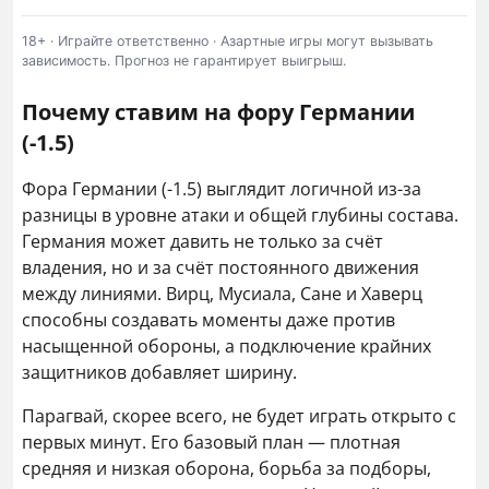
18+ · Играйте ответственно · Азартные игры могут вызывать
зависимость. Прогноз не гарантирует выигрыш.
Почему ставим на фору Германии
(-1.5)
Фора Германии (-1.5) выглядит логичной из-за
разницы в уровне атаки и общей глубины состава.
Германия может давить не только за счёт
владения, но и за счёт постоянного движения
между линиями. Вирц, Мусиала, Сане и Хаверц
способны создавать моменты даже против
насыщенной обороны, а подключение крайних
защитников добавляет ширину.
Парагвай, скорее всего, не будет играть открыто с
первых минут. Его базовый план — плотная
средняя и низкая оборона, борьба за подборы,