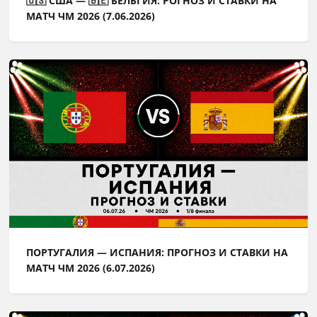
🇺🇸 США — 🇧🇪 БЕЛЬГИЯ: РОГНОЗ И СТАВКИ НА
МАТЧ ЧМ 2026 (7.06.2026)
ПОРТУГАЛИЯ — ИСПАНИЯ: ПРОГНОЗ И СТАВКИ НА
МАТЧ ЧМ 2026 (6.07.2026)