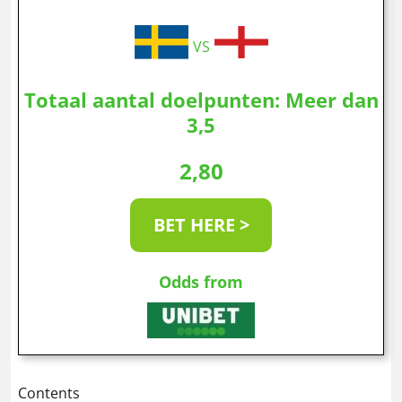
VS
Totaal aantal doelpunten: Meer dan
3,5
2,80
BET HERE >
Odds from
Contents