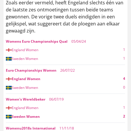
Zoals eerder vermeld, heeft Engeland slechts één van
de laatste zes ontmoetingen tussen beide teams
gewonnen. De vorige twee duels eindigden in een
gelijkspel, wat suggereert dat de ploegen aan elkaar
gewaagd zijn.
Womens Euro Championships Qual
05/04/24
1
England Women
1
Sweden Women
Euro Championships Women
26/07/22
4
England Women
0
Sweden Women
Women's Wereldbeker
06/07/19
1
England Women
2
Sweden Women
Womenu2018s International
11/11/18