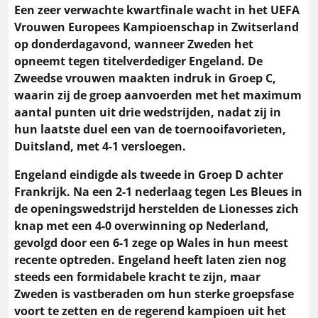
Een zeer verwachte kwartfinale wacht in het UEFA
Vrouwen Europees Kampioenschap in Zwitserland
op donderdagavond, wanneer Zweden het
opneemt tegen titelverdediger Engeland. De
Zweedse vrouwen maakten indruk in Groep C,
waarin zij de groep aanvoerden met het maximum
aantal punten uit drie wedstrijden, nadat zij in
hun laatste duel een van de toernooifavorieten,
Duitsland, met 4-1 versloegen.
Engeland eindigde als tweede in Groep D achter
Frankrijk. Na een 2-1 nederlaag tegen Les Bleues in
de openingswedstrijd herstelden de Lionesses zich
knap met een 4-0 overwinning op Nederland,
gevolgd door een 6-1 zege op Wales in hun meest
recente optreden. Engeland heeft laten zien nog
steeds een formidabele kracht te zijn, maar
Zweden is vastberaden om hun sterke groepsfase
voort te zetten en de regerend kampioen uit het