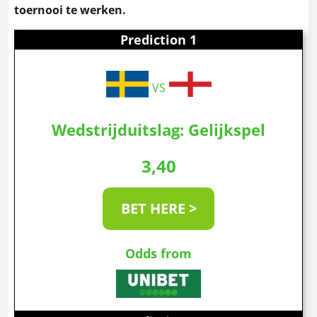
toernooi te werken.
Prediction 1
VS
Wedstrijduitslag: Gelijkspel
3,40
BET HERE >
Odds from