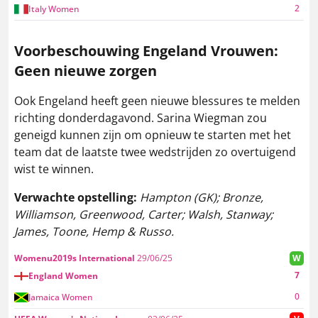
2
Italy Women
Voorbeschouwing Engeland Vrouwen:
Geen nieuwe zorgen
Ook Engeland heeft geen nieuwe blessures te melden
richting donderdagavond. Sarina Wiegman zou
geneigd kunnen zijn om opnieuw te starten met het
team dat de laatste twee wedstrijden zo overtuigend
wist te winnen.
Verwachte opstelling:
Hampton (GK); Bronze,
Williamson, Greenwood, Carter; Walsh, Stanway;
James, Toone, Hemp & Russo.
Womenu2019s International
29/06/25
W
7
England Women
0
Jamaica Women