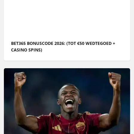
BET365 BONUSCODE 2026: (TOT €50 WEDTEGOED +
CASINO SPINS)