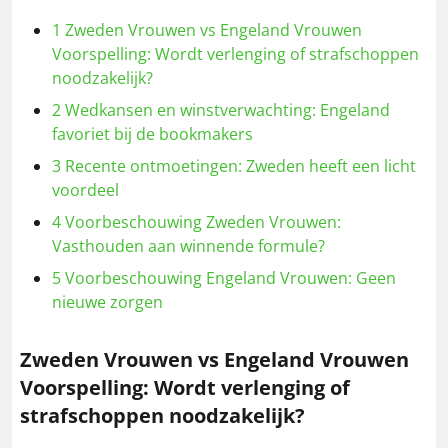
1
Zweden Vrouwen vs Engeland Vrouwen
Voorspelling: Wordt verlenging of strafschoppen
noodzakelijk?
2
Wedkansen en winstverwachting: Engeland
favoriet bij de bookmakers
3
Recente ontmoetingen: Zweden heeft een licht
voordeel
4
Voorbeschouwing Zweden Vrouwen:
Vasthouden aan winnende formule?
5
Voorbeschouwing Engeland Vrouwen: Geen
nieuwe zorgen
Zweden Vrouwen vs Engeland Vrouwen
Voorspelling: Wordt verlenging of
strafschoppen noodzakelijk?