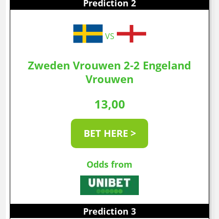
Prediction 2
VS
Zweden Vrouwen 2-2 Engeland
Vrouwen
13,00
BET HERE >
Odds from
Prediction 3