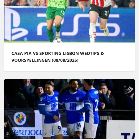
CASA PIA VS SPORTING LISBON WEDTIPS &
VOORSPELLINGEN (08/08/2025)