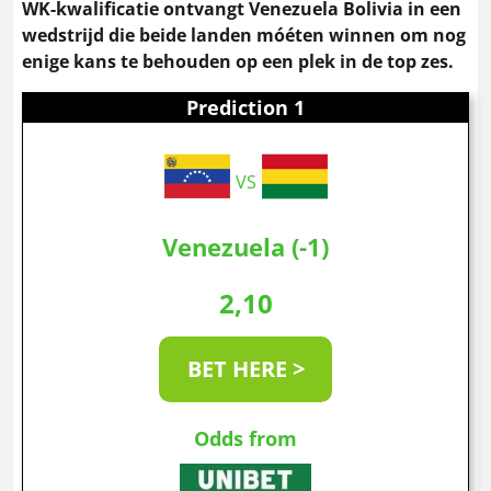
WK-kwalificatie ontvangt Venezuela Bolivia in een
wedstrijd die beide landen móéten winnen om nog
enige kans te behouden op een plek in de top zes.
Prediction 1
VS
Venezuela (-1)
2,10
BET HERE >
Odds from