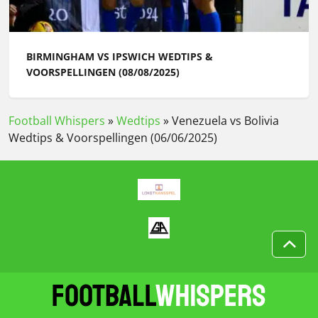
BIRMINGHAM VS IPSWICH WEDTIPS &
VOORSPELLINGEN (08/08/2025)
Football Whispers
»
Wedtips
»
Venezuela vs Bolivia
Wedtips & Voorspellingen (06/06/2025)