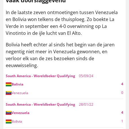
vaak doorslaggevend
In de laatste zeven ontmoetingen tussen Venezuela
en Bolivia won telkens de thuisploeg. Zo boekte La
Verde in september een 4-0 overwinning op La
Vinotinto in de ijle lucht van El Alto.
Bolivia heeft echter al sinds het begin van de jaren
negentig niet meer in Venezuela gewonnen, en
verloor elk van de zes bezoeken sinds de
eeuwwisseling.
South America - Wereldbeker Qualifying
05/09/24
4
Bolivia
0
Venezuela
South America - Wereldbeker Qualifying
28/01/22
4
Venezuela
1
Bolivia