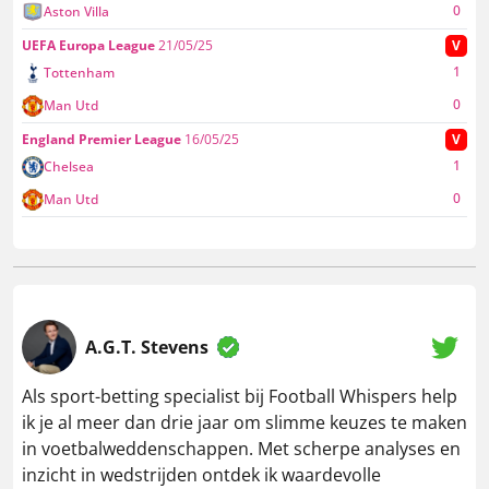
0
Aston Villa
UEFA Europa League
21/05/25
V
1
Tottenham
0
Man Utd
England Premier League
16/05/25
V
1
Chelsea
0
Man Utd
A.G.T. Stevens
Als sport-betting specialist bij Football Whispers help
ik je al meer dan drie jaar om slimme keuzes te maken
in voetbalweddenschappen. Met scherpe analyses en
inzicht in wedstrijden ontdek ik waardevolle