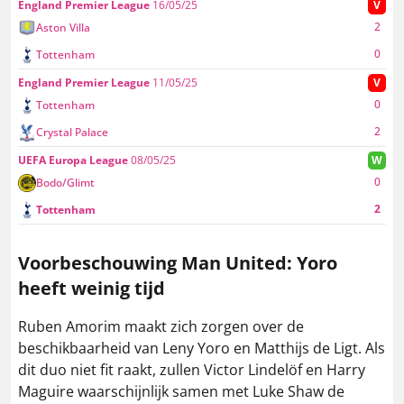
England Premier League
16/05/25
V
2
Aston Villa
0
Tottenham
England Premier League
11/05/25
V
0
Tottenham
2
Crystal Palace
UEFA Europa League
08/05/25
W
0
Bodo/Glimt
2
Tottenham
Voorbeschouwing
Man United
: Yoro
heeft weinig tijd
Ruben Amorim maakt zich zorgen over de
beschikbaarheid van Leny Yoro en Matthijs de Ligt. Als
dit duo niet fit raakt, zullen Victor Lindelöf en Harry
Maguire waarschijnlijk samen met Luke Shaw de