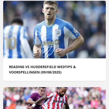
READING VS HUDDERSFIELD WEDTIPS &
VOORSPELLINGEN (09/08/2025)