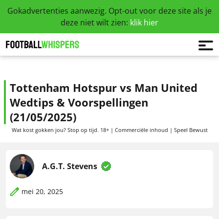
Gokadvertenties aanwezig. Opt-out voor deze site als je
deze niet wilt zien:
klik hier
Tottenham Hotspur vs Man United
Wedtips & Voorspellingen
(21/05/2025)
Wat kost gokken jou? Stop op tijd. 18+ | Commerciële inhoud | Speel Bewust
A.G.T. Stevens
mei 20, 2025