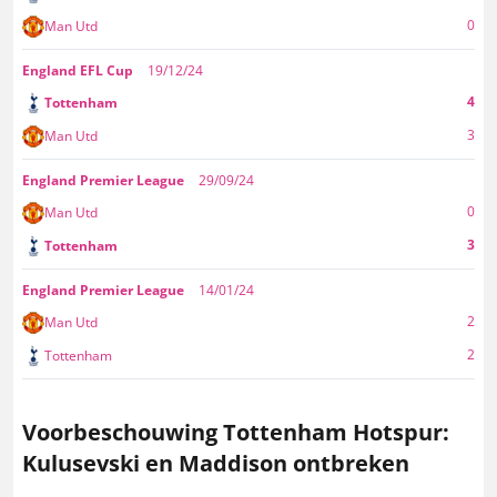
0
Man Utd
England EFL Cup
19/12/24
4
Tottenham
3
Man Utd
England Premier League
29/09/24
0
Man Utd
3
Tottenham
England Premier League
14/01/24
2
Man Utd
2
Tottenham
Voorbeschouwing
Tottenham Hotspur
:
Kulusevski en Maddison ontbreken