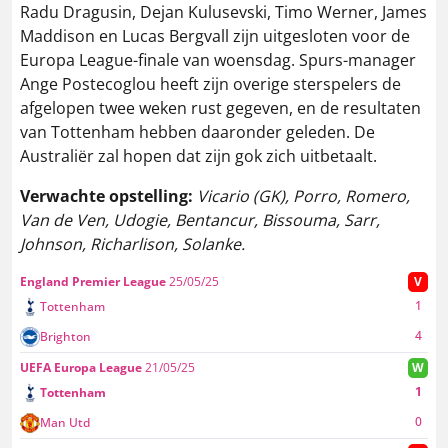
Radu Dragusin, Dejan Kulusevski, Timo Werner, James
Maddison en Lucas Bergvall zijn uitgesloten voor de
Europa League-finale van woensdag. Spurs-manager
Ange Postecoglou heeft zijn overige sterspelers de
afgelopen twee weken rust gegeven, en de resultaten
van Tottenham hebben daaronder geleden. De
Australiër zal hopen dat zijn gok zich uitbetaalt.
Verwachte opstelling:
Vicario (GK), Porro, Romero,
Van de Ven, Udogie, Bentancur, Bissouma, Sarr,
Johnson, Richarlison, Solanke.
England Premier League
25/05/25
V
1
Tottenham
4
Brighton
UEFA Europa League
21/05/25
W
1
Tottenham
0
Man Utd