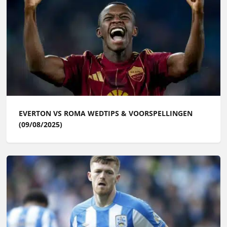
EVERTON VS ROMA WEDTIPS & VOORSPELLINGEN
(09/08/2025)