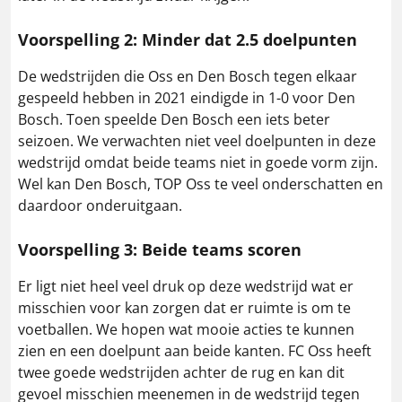
Voorspelling 2: Minder dat 2.5 doelpunten
De wedstrijden die Oss en Den Bosch tegen elkaar
gespeeld hebben in 2021 eindigde in 1-0 voor Den
Bosch. Toen speelde Den Bosch een iets beter
seizoen. We verwachten niet veel doelpunten in deze
wedstrijd omdat beide teams niet in goede vorm zijn.
Wel kan Den Bosch, TOP Oss te veel onderschatten en
daardoor onderuitgaan.
Voorspelling 3: Beide teams scoren
Er ligt niet heel veel druk op deze wedstrijd wat er
misschien voor kan zorgen dat er ruimte is om te
voetballen. We hopen wat mooie acties te kunnen
zien en een doelpunt aan beide kanten. FC Oss heeft
twee goede wedstrijden achter de rug en kan dit
gevoel misschien meenemen in de wedstrijd tegen