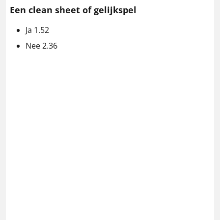
Een clean sheet of gelijkspel
Ja 1.52
Nee 2.36