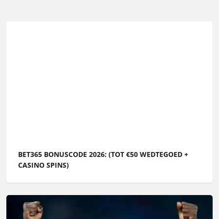
BET365 BONUSCODE 2026: (TOT €50 WEDTEGOED +
CASINO SPINS)