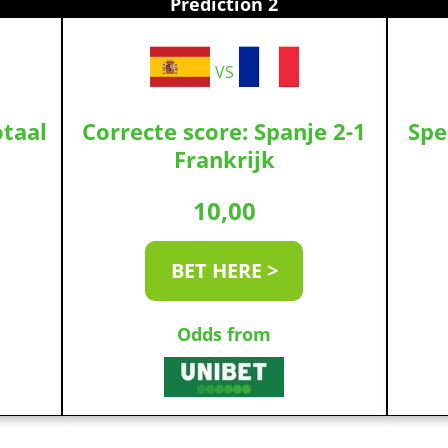
Prediction 2
VS
otaal
Correcte score: Spanje 2-1
Spe
Frankrijk
10,00
BET HERE >
Odds from