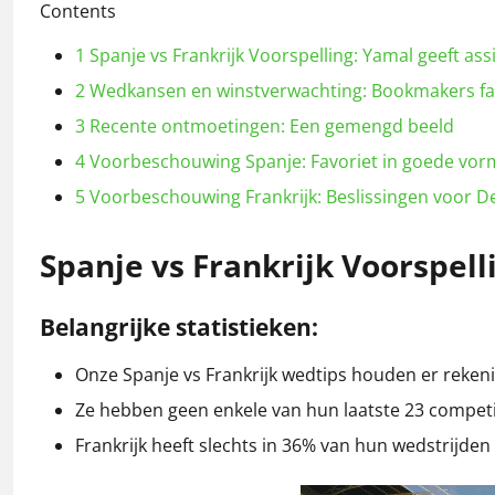
Contents
1
Spanje vs Frankrijk Voorspelling: Yamal geeft ass
2
Wedkansen en winstverwachting: Bookmakers fa
3
Recente ontmoetingen: Een gemengd beeld
4
Voorbeschouwing Spanje: Favoriet in goede vor
5
Voorbeschouwing Frankrijk: Beslissingen voor 
Spanje vs Frankrijk
Voorspell
Belangrijke statistieken:
Onze Spanje vs Frankrijk wedtips houden er rekenin
Ze hebben geen enkele van hun laatste 23 competi
Frankrijk heeft slechts in 36% van hun wedstrijde