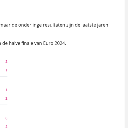
 maar de onderlinge resultaten zijn de laatste jaren
de halve finale van Euro 2024.
2
1
1
2
0
2