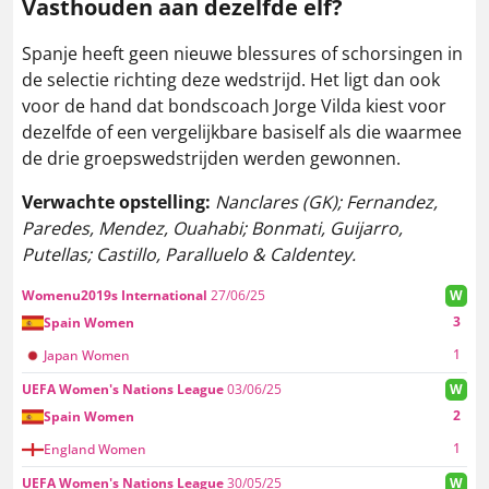
Vasthouden aan dezelfde elf?
Spanje heeft geen nieuwe blessures of schorsingen in
de selectie richting deze wedstrijd. Het ligt dan ook
voor de hand dat bondscoach Jorge Vilda kiest voor
dezelfde of een vergelijkbare basiself als die waarmee
de drie groepswedstrijden werden gewonnen.
Verwachte opstelling:
Nanclares (GK); Fernandez,
Paredes, Mendez, Ouahabi; Bonmati, Guijarro,
Putellas; Castillo, Paralluelo & Caldentey.
Womenu2019s International
27/06/25
W
3
Spain Women
1
Japan Women
UEFA Women's Nations League
03/06/25
W
2
Spain Women
1
England Women
UEFA Women's Nations League
30/05/25
W