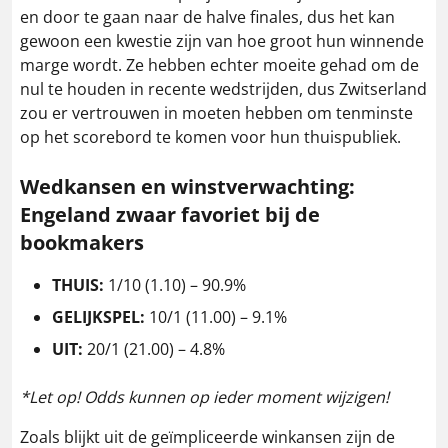
en door te gaan naar de halve finales, dus het kan
gewoon een kwestie zijn van hoe groot hun winnende
marge wordt. Ze hebben echter moeite gehad om de
nul te houden in recente wedstrijden, dus Zwitserland
zou er vertrouwen in moeten hebben om tenminste
op het scorebord te komen voor hun thuispubliek.
Wedkansen en winstverwachting:
Engeland zwaar favoriet bij de
bookmakers
THUIS:
1/10 (1.10) – 90.9%
GELIJKSPEL:
10/1 (11.00) – 9.1%
UIT:
20/1 (21.00) – 4.8%
*Let op! Odds kunnen op ieder moment wijzigen!
Zoals blijkt uit de geïmpliceerde winkansen zijn de