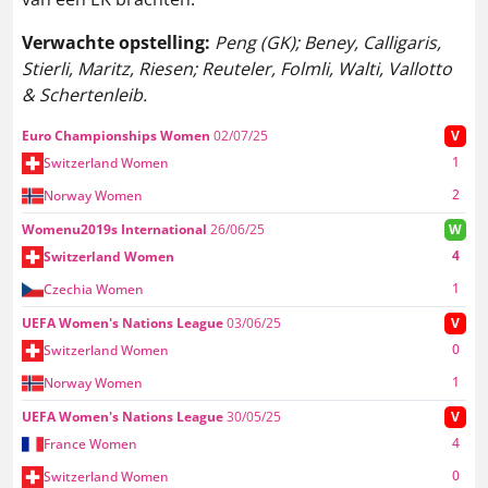
Verwachte opstelling:
Peng (GK); Beney, Calligaris,
Stierli, Maritz, Riesen; Reuteler, Folmli, Walti, Vallotto
& Schertenleib.
Euro Championships Women
02/07/25
V
1
Switzerland Women
2
Norway Women
Womenu2019s International
26/06/25
W
4
Switzerland Women
1
Czechia Women
UEFA Women's Nations League
03/06/25
V
0
Switzerland Women
1
Norway Women
UEFA Women's Nations League
30/05/25
V
4
France Women
0
Switzerland Women