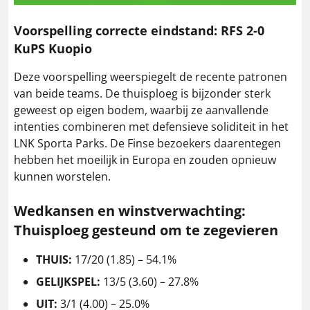
Voorspelling correcte eindstand: RFS 2-0
KuPS Kuopio
Deze voorspelling weerspiegelt de recente patronen
van beide teams. De thuisploeg is bijzonder sterk
geweest op eigen bodem, waarbij ze aanvallende
intenties combineren met defensieve soliditeit in het
LNK Sporta Parks. De Finse bezoekers daarentegen
hebben het moeilijk in Europa en zouden opnieuw
kunnen worstelen.
Wedkansen en winstverwachting:
Thuisploeg gesteund om te zegevieren
THUIS:
17/20 (1.85) – 54.1%
GELIJKSPEL:
13/5 (3.60) – 27.8%
UIT:
3/1 (4.00) – 25.0%