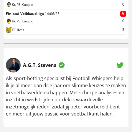
0
KuPS Kuopio
Finland Veikkausliiga
14/06/25
V
0
KuPS Kuopio
3
FC Ilves
A.G.T. Stevens
Als sport-betting specialist bij Football Whispers help
ik je al meer dan drie jaar om slimme keuzes te maken
in voetbalweddenschappen. Met scherpe analyses en
inzicht in wedstrijden ontdek ik waardevolle
inzetmogelijkheden, zodat jij beter voorbereid bent
en meer uit jouw passie voor voetbal kunt halen.