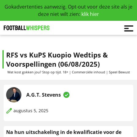
Gokadvertenties aanwezig. Opt-out voor deze site als je
deze niet wilt zien:
klik hier
RFS vs KuPS Kuopio Wedtips &
Voorspellingen (06/08/2025)
Wat kost gokken jou? Stop op tijd. 18+ | Commerciële inhoud | Speel Bewust
A.G.T. Stevens
augustus 5, 2025
Na hun uitschakeling in de kwalificatie voor de