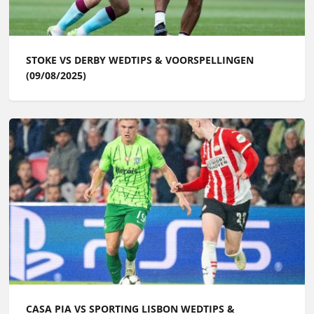
STOKE VS DERBY WEDTIPS & VOORSPELLINGEN
(09/08/2025)
CASA PIA VS SPORTING LISBON WEDTIPS &