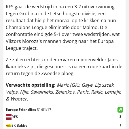
RFS gaat de wedstrijd in na een 3-2 uitoverwinning
tegen Grobina in de Letse hoogste divisie, een
resultaat dat hielp het moraal op te krikken na hun
Champions League eliminatie door Malmo. Die
confrontatie eindigde 5-1 over twee wedstrijden, wat
Viktors Morozs's mannen dwong naar het Europa
League traject.
Ze zullen echter zonder ervaren middenvelder Janis
Ikaunieks zijn, die geschorst is na een rode kaart in de
return tegen de Zweedse ploeg.
Verwachte opstelling:
Maric (GK), Gaye, Lipuscek,
Veips, Njie, Savalnieks, Zelenkov, Panic, Rakic, Lemajic
& Wooter.
Europe Friendlies
31/01/17
W
3
RFS
1
SK Babite