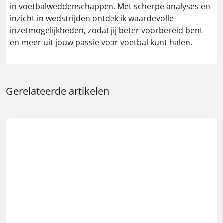
in voetbalweddenschappen. Met scherpe analyses en
inzicht in wedstrijden ontdek ik waardevolle
inzetmogelijkheden, zodat jij beter voorbereid bent
en meer uit jouw passie voor voetbal kunt halen.
Gerelateerde artikelen