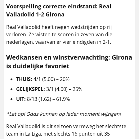
Voorspelling correcte eindstand:
Real
Valladolid 1-2 Girona
Real Valladolid heeft negen wedstrijden op rij
verloren. Ze wisten te scoren in zeven van die
nederlagen, waarvan er vier eindigden in 2-1.
Wedkansen en winstverwachting: Girona
is duidelijke favoriet
THUIS:
4/1 (5.00) – 20%
GELIJKSPEL:
3/1 (4.00) – 25%
UIT:
8/13 (1.62) – 61.9%
*Let op! Odds kunnen op ieder moment wijzigen!
Real Valladolid is dit seizoen verreweg het slechtste
team in La Liga, met slechts 16 punten uit 35