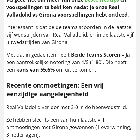
voorspellingen te bekijken nadat je onze Real
Valladolid vs Girona voorspellingen hebt ontleed.
Interessant is dat beide teams scoorden in de laatste
vijf wedstrijden van Real Valladolid, en in de laatste vijf
uitwedstrijden van Girona.
Met dat in gedachten heeft
Beide Teams Scoren – Ja
een aantrekkelijke notering van 4/5 (1.80). Die heeft
een
kans van 55,6%
om uit te komen.
Recente ontmoetingen: Een vrij
eenzijdige aangelegenheid
Real Valladolid verloor met 3-0 in de heenwedstrijd.
Ze hebben slechts één van hun laatste vijf
ontmoetingen met Girona gewonnen (1 overwinning,
3 nederlagen).