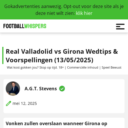
Gokadvertenties aanwezig. Opt-out voor deze site als je
deze niet wilt zien:
klik hier
Real Valladolid vs Girona Wedtips &
Voorspellingen (13/05/2025)
Wat kost gokken jou? Stop op tijd. 18+ | Commerciële inhoud | Speel Bewust
A.G.T. Stevens
mei 12, 2025
Vonken zullen overslaan wanneer Girona op