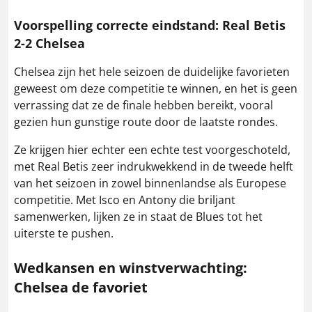
Voorspelling correcte eindstand: Real Betis
2-2 Chelsea
Chelsea zijn het hele seizoen de duidelijke favorieten
geweest om deze competitie te winnen, en het is geen
verrassing dat ze de finale hebben bereikt, vooral
gezien hun gunstige route door de laatste rondes.
Ze krijgen hier echter een echte test voorgeschoteld,
met Real Betis zeer indrukwekkend in de tweede helft
van het seizoen in zowel binnenlandse als Europese
competitie. Met Isco en Antony die briljant
samenwerken, lijken ze in staat de Blues tot het
uiterste te pushen.
Wedkansen en winstverwachting:
Chelsea de favoriet