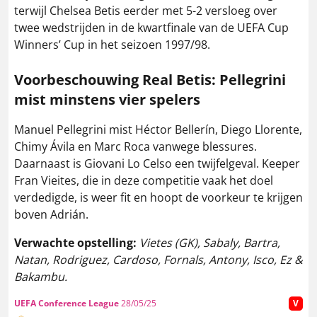
terwijl Chelsea Betis eerder met 5-2 versloeg over
twee wedstrijden in de kwartfinale van de UEFA Cup
Winners’ Cup in het seizoen 1997/98.
Voorbeschouwing
Real Betis
: Pellegrini
mist minstens vier spelers
Manuel Pellegrini mist Héctor Bellerín, Diego Llorente,
Chimy Ávila en Marc Roca vanwege blessures.
Daarnaast is Giovani Lo Celso een twijfelgeval. Keeper
Fran Vieites, die in deze competitie vaak het doel
verdedigde, is weer fit en hoopt de voorkeur te krijgen
boven Adrián.
Verwachte opstelling:
Vietes (GK), Sabaly, Bartra,
Natan, Rodriguez, Cardoso, Fornals, Antony, Isco, Ez &
Bakambu.
UEFA Conference League
28/05/25
V