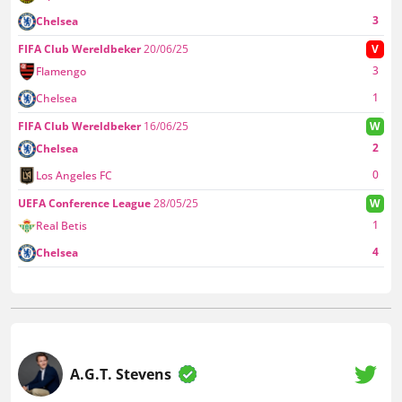
3
Chelsea
FIFA Club Wereldbeker
20/06/25
V
3
Flamengo
1
Chelsea
FIFA Club Wereldbeker
16/06/25
W
2
Chelsea
0
Los Angeles FC
UEFA Conference League
28/05/25
W
1
Real Betis
4
Chelsea
A.G.T. Stevens