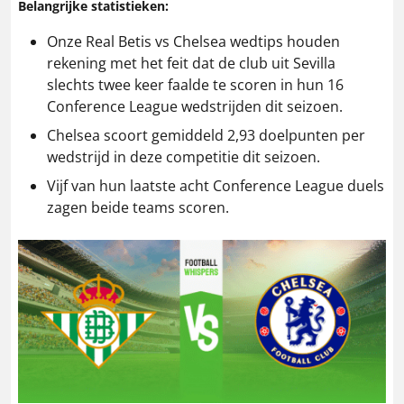
Belangrijke statistieken:
Onze Real Betis vs Chelsea wedtips houden
rekening met het feit dat de club uit Sevilla
slechts twee keer faalde te scoren in hun 16
Conference League wedstrijden dit seizoen.
Chelsea scoort gemiddeld 2,93 doelpunten per
wedstrijd in deze competitie dit seizoen.
Vijf van hun laatste acht Conference League duels
zagen beide teams scoren.