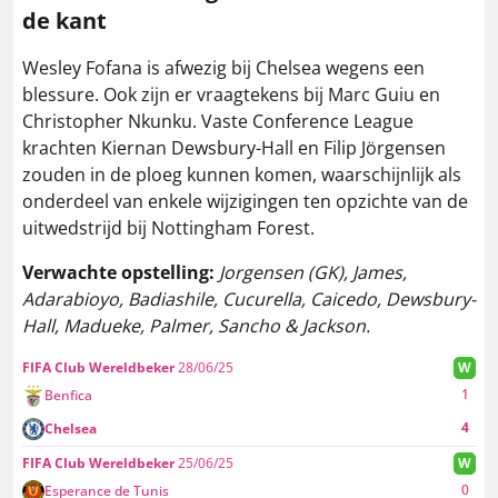
de kant
Wesley Fofana is afwezig bij Chelsea wegens een
blessure. Ook zijn er vraagtekens bij Marc Guiu en
Christopher Nkunku. Vaste Conference League
krachten Kiernan Dewsbury-Hall en Filip Jörgensen
zouden in de ploeg kunnen komen, waarschijnlijk als
onderdeel van enkele wijzigingen ten opzichte van de
uitwedstrijd bij Nottingham Forest.
Verwachte opstelling:
Jorgensen (GK), James,
Adarabioyo, Badiashile, Cucurella, Caicedo, Dewsbury-
Hall, Madueke, Palmer, Sancho & Jackson.
FIFA Club Wereldbeker
28/06/25
W
1
Benfica
4
Chelsea
FIFA Club Wereldbeker
25/06/25
W
0
Esperance de Tunis