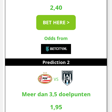
2,40
BET HERE >
Odds from
Prediction 2
VS
Meer dan 3,5 doelpunten
1,95