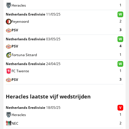
1
Heracles
Netherlands Eredivisie
11/05/25
W
2
Feyenoord
3
PSV
Netherlands Eredivisie
03/05/25
W
4
PSV
1
Fortuna Sittard
Netherlands Eredivisie
24/04/25
W
1
FC Twente
3
PSV
Heracles laatste vijf wedstrijden
Netherlands Eredivisie
18/05/25
V
1
Heracles
2
NEC