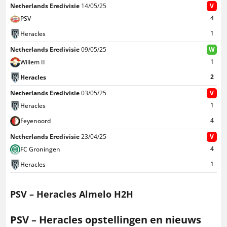
Netherlands Eredivisie
14/05/25
V
4
PSV
1
Heracles
Netherlands Eredivisie
09/05/25
W
1
Willem II
2
Heracles
Netherlands Eredivisie
03/05/25
V
1
Heracles
4
Feyenoord
Netherlands Eredivisie
23/04/25
V
4
FC Groningen
1
Heracles
PSV – Heracles Almelo H2H
PSV – Heracles opstellingen en nieuws