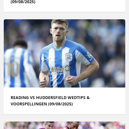
(09/08/2025)
READING VS HUDDERSFIELD WEDTIPS &
VOORSPELLINGEN (09/08/2025)