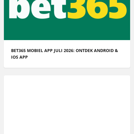
BET365 MOBIEL APP JULI 2026: ONTDEK ANDROID &
IOS APP