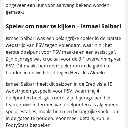
ongeveer een uur voor aanvang bekend worden
gemaakt.
Speler om naar te kijken – Ismael Saibari
Ismael Saibari was een belangrijke speler in de laatste
wedstrijd van PSV tegen Volendam, waarin hij het
eerste doelpunt voor PSV maakte en een assist gaf.
Zijn bijdrage was cruciaal voor de 3-1 overwinning van
PSV. Dit maakt hem een speler om in de gaten te
houden in de wedstrijd tegen Heracles Almelo.
Ismael Saibari heeft dit seizoen in de Eredivisie 15
wedstrijden gespeeld voor PSV, waarin hij 4
doelpunten heeft gescoord. Zijn bijdrage aan het
team, zowel in termen van doelpunten als algemene
spelprestaties, maakt hem een belangrijke speler om
in de gaten te houden. Voor meer details, kun je
FootyStats bezoeken.