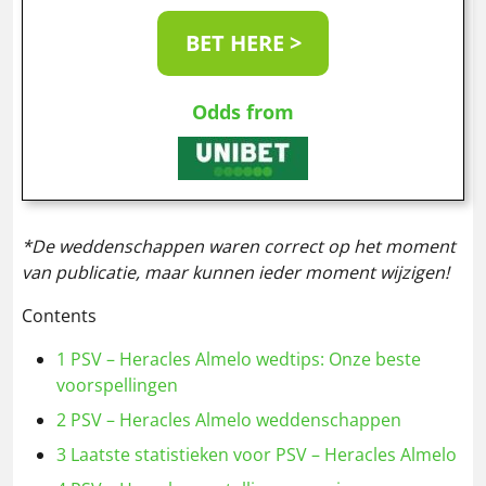
BET HERE >
Odds from
*De weddenschappen waren correct op het moment
van publicatie, maar kunnen ieder moment wijzigen!
Contents
1
PSV – Heracles Almelo wedtips: Onze beste
voorspellingen
2
PSV – Heracles Almelo weddenschappen
3
Laatste statistieken voor PSV – Heracles Almelo