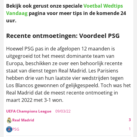
Bekijk ook gerust onze speciale
Voetbal Wedtips
Vandaag
pagina voor meer tips in de komende 24
uur.
Recente ontmoetingen: Voordeel PSG
Hoewel PSG pas in de afgelopen 12 maanden is
uitgegroeid tot het meest dominante team van
Europa, beschikken ze over een behoorlijk recente
staat van dienst tegen Real Madrid. Les Parisiens
hebben drie van hun laatste vier wedstrijden tegen
Los Blancos gewonnen of gelijkgespeeld. Toch was het
Real Madrid dat de meest recente ontmoeting in
maart 2022 met 3-1 won.
UEFA Champions League
09/03/22
3
Real Madrid
1
PSG