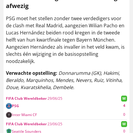
afwezig
PSG moet het stellen zonder twee verdedigers voor
de clash met Real Madrid, aangezien Wilian Pacho en
Lucas Hernández beiden rood kregen in de tweede
helft van hun kwartfinale tegen Bayern München.
Aangezien Hernández als invaller in het veld kwam, is
slechts één wijziging in de basisopstelling
noodzakelijk.
Verwachte opstelling:
Donnarumma (GK), Hakimi,
Beraldo, Marquinhos, Mendes, Nevers, Ruiz, Vitinha,
Doue, Kvaratskhelia, Dembele.
FIFA Club Wereldbeker
29/06/25
W
4
PSG
0
Inter Miami CF
FIFA Club Wereldbeker
23/06/25
W
0
Seattle Sounders