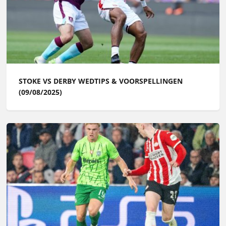
STOKE VS DERBY WEDTIPS & VOORSPELLINGEN
(09/08/2025)