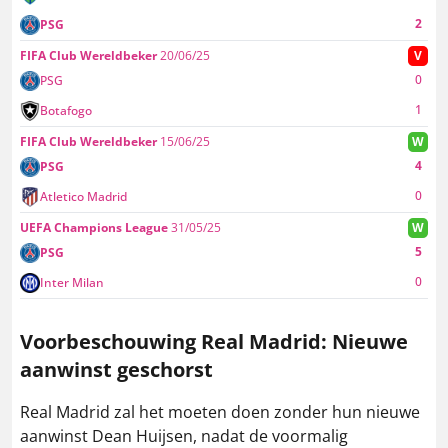
2
PSG
FIFA Club Wereldbeker
20/06/25
V
0
PSG
1
Botafogo
FIFA Club Wereldbeker
15/06/25
W
4
PSG
0
Atletico Madrid
UEFA Champions League
31/05/25
W
5
PSG
0
Inter Milan
Voorbeschouwing Real Madrid: Nieuwe
aanwinst geschorst
Real Madrid zal het moeten doen zonder hun nieuwe
aanwinst Dean Huijsen, nadat de voormalig