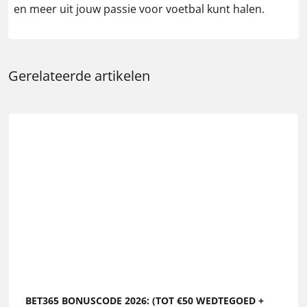
en meer uit jouw passie voor voetbal kunt halen.
Gerelateerde artikelen
BET365 BONUSCODE 2026: (TOT €50 WEDTEGOED +