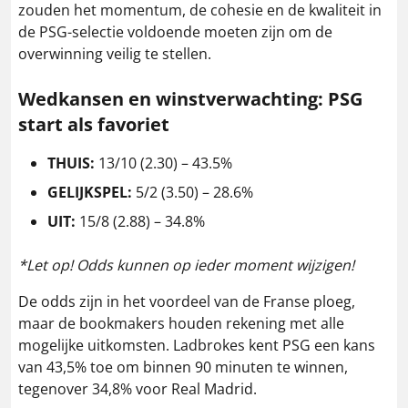
zouden het momentum, de cohesie en de kwaliteit in
de PSG-selectie voldoende moeten zijn om de
overwinning veilig te stellen.
Wedkansen en winstverwachting: PSG
start als favoriet
THUIS:
13/10 (2.30) – 43.5%
GELIJKSPEL:
5/2 (3.50) – 28.6%
UIT:
15/8 (2.88) – 34.8%
*Let op! Odds kunnen op ieder moment wijzigen!
De odds zijn in het voordeel van de Franse ploeg,
maar de bookmakers houden rekening met alle
mogelijke uitkomsten. Ladbrokes kent PSG een kans
van 43,5% toe om binnen 90 minuten te winnen,
tegenover 34,8% voor Real Madrid.