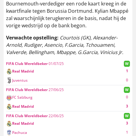
Bournemouth-verdediger een rode kaart kreeg in de
kwartfinale tegen Borussia Dortmund. Kylian Mbappé
zal waarschijnlijk terugkeren in de basis, nadat hij de
vorige wedstrijd op de bank begon.
Verwachte opstelling:
Courtois (GK), Alexander-
Arnold, Rudiger, Asencio, F.Garcia, Tchouameni,
Valverde, Bellingham, Mbappe, G.Garcia, Vinicius Jr.
FIFA Club Wereldbeker
01/07/25
W
1
Real Madrid
0
Juventus
FIFA Club Wereldbeker
27/06/25
W
0
FC Salzburg
3
Real Madrid
FIFA Club Wereldbeker
22/06/25
W
3
Real Madrid
1
Pachuca