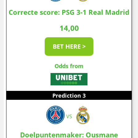
Correcte score: PSG 3-1 Real Madrid
14,00
BET HERE >
Odds from
Prediction 3
VS
Doelpuntenmaker: Ousmane