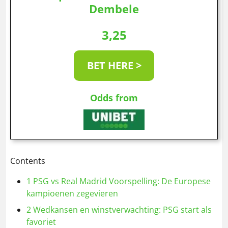
Dembele
3,25
BET HERE >
Odds from
Contents
1
PSG vs Real Madrid Voorspelling: De Europese
kampioenen zegevieren
2
Wedkansen en winstverwachting: PSG start als
favoriet