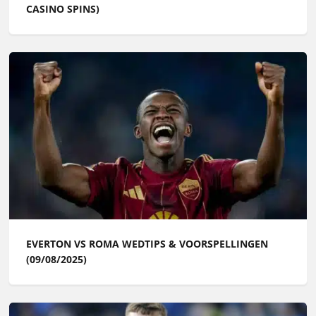
CASINO SPINS)
EVERTON VS ROMA WEDTIPS & VOORSPELLINGEN
(09/08/2025)