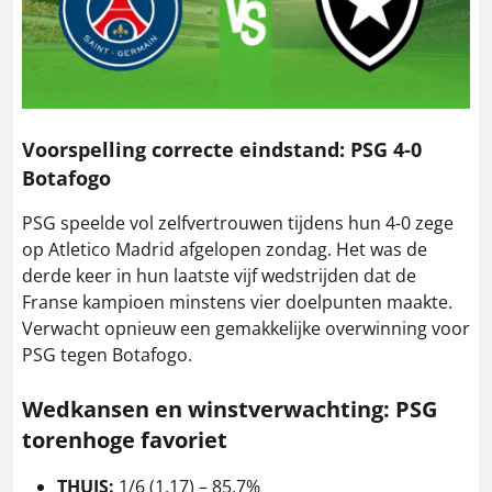
Voorspelling correcte eindstand:
PSG 4-0
Botafogo
PSG speelde vol zelfvertrouwen tijdens hun 4-0 zege
op Atletico Madrid afgelopen zondag. Het was de
derde keer in hun laatste vijf wedstrijden dat de
Franse kampioen minstens vier doelpunten maakte.
Verwacht opnieuw een gemakkelijke overwinning voor
PSG tegen Botafogo.
Wedkansen en winstverwachting: PSG
torenhoge favoriet
THUIS:
1/6 (1.17) – 85.7%