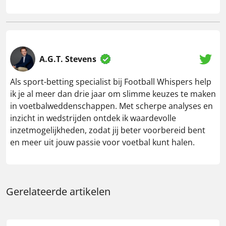
A.G.T. Stevens
Als sport-betting specialist bij Football Whispers help
ik je al meer dan drie jaar om slimme keuzes te maken
in voetbalweddenschappen. Met scherpe analyses en
inzicht in wedstrijden ontdek ik waardevolle
inzetmogelijkheden, zodat jij beter voorbereid bent
en meer uit jouw passie voor voetbal kunt halen.
Gerelateerde artikelen