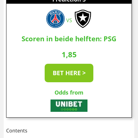
VS
Scoren in beide helften: PSG
1,85
BET HERE >
Odds from
Contents