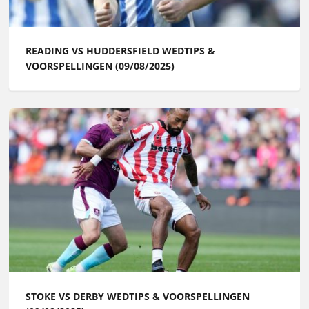
READING VS HUDDERSFIELD WEDTIPS &
VOORSPELLINGEN (09/08/2025)
STOKE VS DERBY WEDTIPS & VOORSPELLINGEN