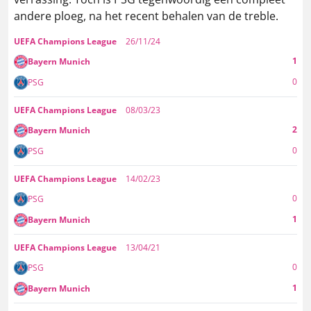
andere ploeg, na het recent behalen van de treble.
UEFA Champions League
26/11/24
1
Bayern Munich
0
PSG
UEFA Champions League
08/03/23
2
Bayern Munich
0
PSG
UEFA Champions League
14/02/23
0
PSG
1
Bayern Munich
UEFA Champions League
13/04/21
0
PSG
1
Bayern Munich