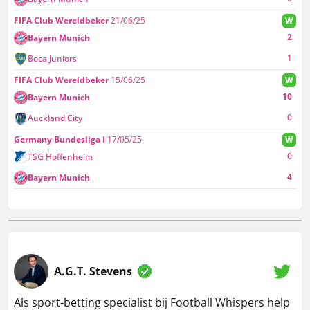
FIFA Club Wereldbeker
21/06/25
W
2
Bayern Munich
1
Boca Juniors
FIFA Club Wereldbeker
15/06/25
W
10
Bayern Munich
0
Auckland City
Germany Bundesliga I
17/05/25
W
0
TSG Hoffenheim
4
Bayern Munich
A.G.T. Stevens
Als sport-betting specialist bij Football Whispers help