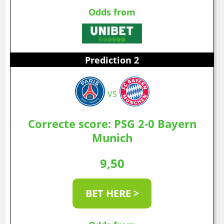
Odds from
Prediction 2
VS
Correcte score: PSG 2-0 Bayern
Munich
9,50
BET HERE >