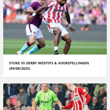
STOKE VS DERBY WEDTIPS & VOORSPELLINGEN
(09/08/2025)