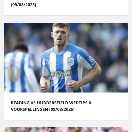
(09/08/2025)
READING VS HUDDERSFIELD WEDTIPS &
VOORSPELLINGEN (09/08/2025)