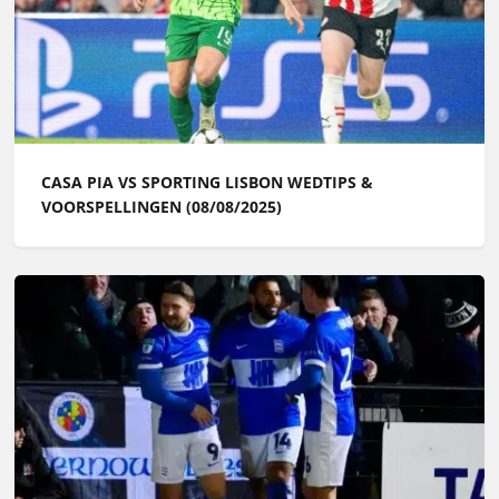
CASA PIA VS SPORTING LISBON WEDTIPS &
VOORSPELLINGEN (08/08/2025)