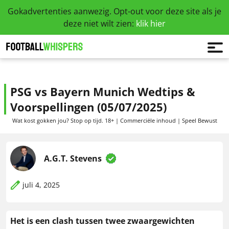
Gokadvertenties aanwezig. Opt-out voor deze site als je
deze niet wilt zien:
klik hier
PSG vs Bayern Munich Wedtips &
Voorspellingen (05/07/2025)
Wat kost gokken jou? Stop op tijd. 18+ | Commerciële inhoud | Speel Bewust
A.G.T. Stevens
juli 4, 2025
Het is een clash tussen twee zwaargewichten