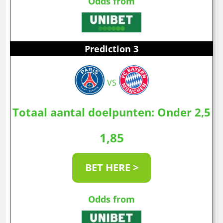
Odds from
Prediction 3
VS
Totaal aantal doelpunten: Onder 2,5
1,85
BET HERE >
Odds from