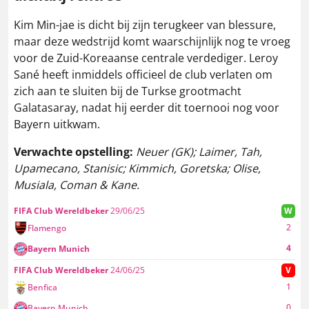
Kim Min-jae is dicht bij zijn terugkeer van blessure,
maar deze wedstrijd komt waarschijnlijk nog te vroeg
voor de Zuid-Koreaanse centrale verdediger. Leroy
Sané heeft inmiddels officieel de club verlaten om
zich aan te sluiten bij de Turkse grootmacht
Galatasaray, nadat hij eerder dit toernooi nog voor
Bayern uitkwam.
Verwachte opstelling:
Neuer (GK); Laimer, Tah,
Upamecano, Stanisic; Kimmich, Goretska; Olise,
Musiala, Coman & Kane.
FIFA Club Wereldbeker
29/06/25
W
2
Flamengo
4
Bayern Munich
FIFA Club Wereldbeker
24/06/25
V
1
Benfica
0
Bayern Munich