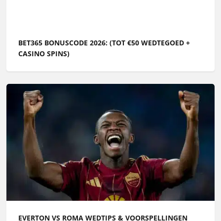
BET365 BONUSCODE 2026: (TOT €50 WEDTEGOED +
CASINO SPINS)
EVERTON VS ROMA WEDTIPS & VOORSPELLINGEN