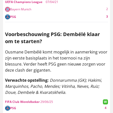
UEFA Champions League
07/04/21
2
Bayern Munich
3
PSG
Voorbeschouwing PSG: Dembélé klaar
om te starten?
Ousmane Dembélé komt mogelijk in aanmerking voor
zijn eerste basisplaats in het toernooi na zijn
blessure. Verder heeft PSG geen nieuwe zorgen voor
deze clash der giganten.
Verwachte opstelling:
Donnarumma (GK); Hakimi,
Marquinhos, Pacho, Mendes; Vitinha, Neves, Ruiz;
Doue, Dembele & Kvaratskhelia.
FIFA Club Wereldbeker
29/06/25
W
4
PSG