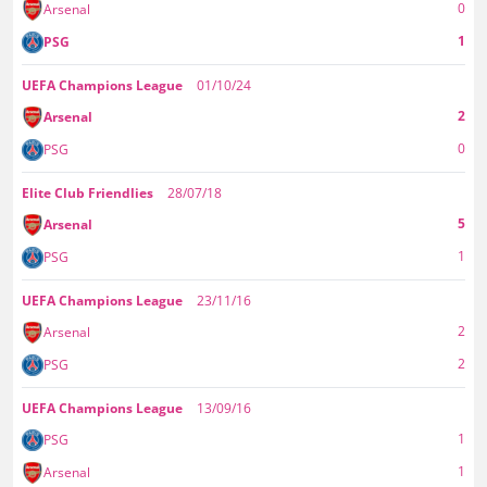
0
Arsenal
1
PSG
UEFA Champions League
01/10/24
2
Arsenal
0
PSG
Elite Club Friendlies
28/07/18
5
Arsenal
1
PSG
UEFA Champions League
23/11/16
2
Arsenal
2
PSG
UEFA Champions League
13/09/16
1
PSG
1
Arsenal