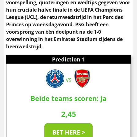
voorspelling, quoteringen en wedtips gegeven voor
hun cruciale halve finale in de UEFA Champions
League (UCL), de returnwedstrijd in het Parc des
Princes op woensdagavond. PSG heeft een
voorsprong van één doelpunt na de 1-0
overwinning in het Emirates Stadium tijdens de
heenwedstrijd.
Prediction 1
VS
Beide teams scoren: Ja
2,45
BET HERE >