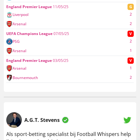
England Premier League
11/05/25
G
2
Liverpool
2
Arsenal
UEFA Champions League
07/05/25
V
2
PSG
1
Arsenal
England Premier League
03/05/25
V
1
Arsenal
2
Bournemouth
A.G.T. Stevens
Als sport-betting specialist bij Football Whispers help