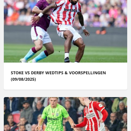
STOKE VS DERBY WEDTIPS & VOORSPELLINGEN
(09/08/2025)