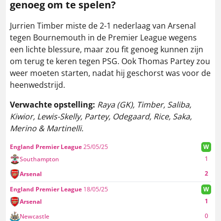
genoeg om te spelen?
Jurrien Timber miste de 2-1 nederlaag van Arsenal
tegen Bournemouth in de Premier League wegens
een lichte blessure, maar zou fit genoeg kunnen zijn
om terug te keren tegen PSG. Ook Thomas Partey zou
weer moeten starten, nadat hij geschorst was voor de
heenwedstrijd.
Verwachte opstelling:
Raya (GK), Timber, Saliba,
Kiwior, Lewis-Skelly, Partey, Odegaard, Rice, Saka,
Merino & Martinelli.
England Premier League
25/05/25
W
1
Southampton
2
Arsenal
England Premier League
18/05/25
W
1
Arsenal
0
Newcastle