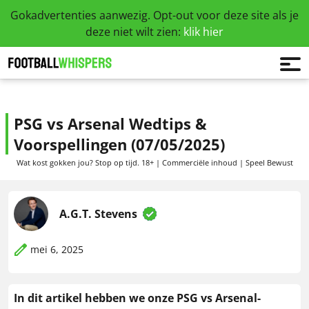
Gokadvertenties aanwezig. Opt-out voor deze site als je
deze niet wilt zien:
klik hier
PSG vs Arsenal Wedtips &
Voorspellingen (07/05/2025)
Wat kost gokken jou? Stop op tijd. 18+ | Commerciële inhoud | Speel Bewust
A.G.T. Stevens
mei 6, 2025
In dit artikel hebben we onze PSG vs Arsenal-