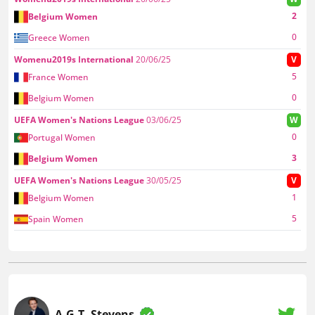
2
Belgium Women
0
Greece Women
Womenu2019s International
20/06/25
V
5
France Women
0
Belgium Women
UEFA Women's Nations League
03/06/25
W
0
Portugal Women
3
Belgium Women
UEFA Women's Nations League
30/05/25
V
1
Belgium Women
5
Spain Women
A.G.T. Stevens