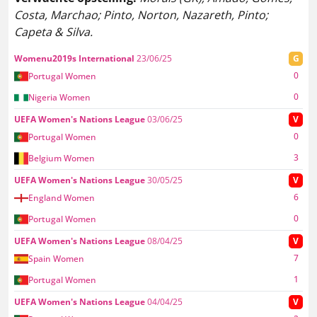
Costa, Marchao; Pinto, Norton, Nazareth, Pinto;
Capeta & Silva.
Womenu2019s International
23/06/25
G
0
Portugal Women
0
Nigeria Women
UEFA Women's Nations League
03/06/25
V
0
Portugal Women
3
Belgium Women
UEFA Women's Nations League
30/05/25
V
6
England Women
0
Portugal Women
UEFA Women's Nations League
08/04/25
V
7
Spain Women
1
Portugal Women
UEFA Women's Nations League
04/04/25
V