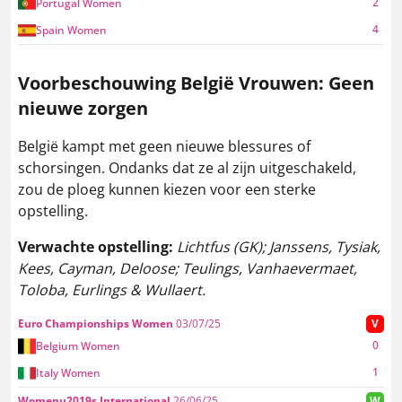
2
Portugal Women
4
Spain Women
Voorbeschouwing België Vrouwen: Geen
nieuwe zorgen
België kampt met geen nieuwe blessures of
schorsingen. Ondanks dat ze al zijn uitgeschakeld,
zou de ploeg kunnen kiezen voor een sterke
opstelling.
Verwachte opstelling:
Lichtfus (GK); Janssens, Tysiak,
Kees, Cayman, Deloose; Teulings, Vanhaevermaet,
Toloba, Eurlings & Wullaert.
Euro Championships Women
03/07/25
V
0
Belgium Women
1
Italy Women
Womenu2019s International
26/06/25
W