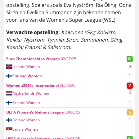
opstelling. Spelers zoals Eva Nyström, Ria Öling, Oona
Sirén en Eveliina Summanen zijn bekende namen
voor fans van de Women’s Super League (WSL).
Verwachte opstelling:
Koivunen (GK); Koivisto,
Kuikka, Nystrom, Tynnila; Siren, Summanen, Oling,
Kosola; Franssi & Salistrom.
Euro Championships Women
02/07/25
W
0
Iceland Women
1
Finland Women
Womenu2019s International
26/06/25
V
2
Netherlands Women
1
Finland Women
UEFA Women's Nations League
03/06/25
G
1
Finland Women
1
Serbia Women
UEFA Women's Nations League
30/05/25
W