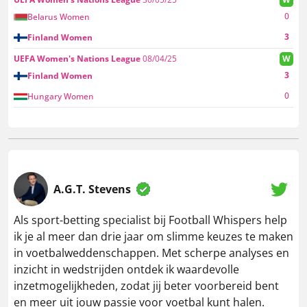
0
Belarus Women
3
Finland Women
UEFA Women's Nations League
08/04/25
W
3
Finland Women
0
Hungary Women
A.G.T. Stevens
Als sport-betting specialist bij Football Whispers help
ik je al meer dan drie jaar om slimme keuzes te maken
in voetbalweddenschappen. Met scherpe analyses en
inzicht in wedstrijden ontdek ik waardevolle
inzetmogelijkheden, zodat jij beter voorbereid bent
en meer uit jouw passie voor voetbal kunt halen.