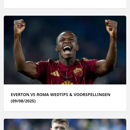
EVERTON VS ROMA WEDTIPS & VOORSPELLINGEN
(09/08/2025)