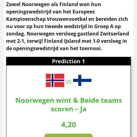
Zowel Noorwegen als Finland won hun
openingswedstrijd van het Europees
Kampioenschap Vrouwenvoetbal en bereiden zich
nu voor op hun tweede wedstrijd in Groep A op
zondag. Noorwegen versloeg gastland Zwitserland
met 2-1, terwijl Finland IJsland met 1-0 versloeg in
de openingswedstrijd van het toernooi.
Prediction 1
VS
Noorwegen wint & Beide teams
scoren – Ja
4,20