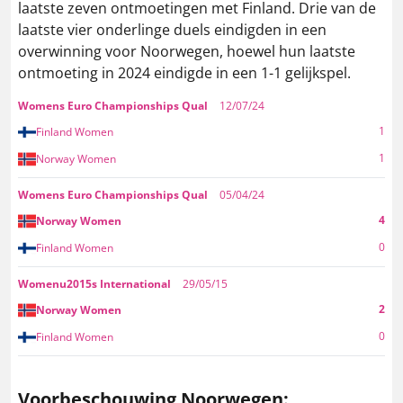
laatste zeven ontmoetingen met Finland. Drie van de
laatste vier onderlinge duels eindigden in een
overwinning voor Noorwegen, hoewel hun laatste
ontmoeting in 2024 eindigde in een 1-1 gelijkspel.
Womens Euro Championships Qual
12/07/24
1
Finland Women
1
Norway Women
Womens Euro Championships Qual
05/04/24
4
Norway Women
0
Finland Women
Womenu2015s International
29/05/15
2
Norway Women
0
Finland Women
Voorbeschouwing Noorwegen: