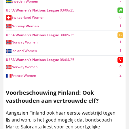
2
Sweden Women
UEFA Women's Nations League
03/06/25
W
0
Switzerland Women
1
Norway Women
UEFA Women's Nations League
30/05/25
G
1
Norway Women
1
Iceland Women
UEFA Women's Nations League
08/04/25
V
0
Norway Women
2
France Women
Voorbeschouwing Finland: Ook
vasthouden aan vertrouwde elf?
Aangezien Finland ook haar eerste wedstrijd tegen
IJsland won, is het goed mogelijk dat bondscoach
Marko Saloranta kiest voor een soortgelijke