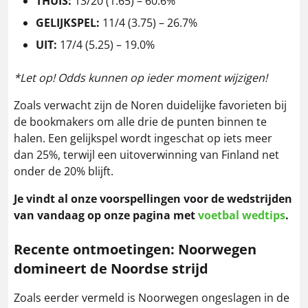
THUIS:
13/20 (1.65) – 60.6%
GELIJKSPEL:
11/4 (3.75) – 26.7%
UIT:
17/4 (5.25) – 19.0%
*Let op! Odds kunnen op ieder moment wijzigen!
Zoals verwacht zijn de Noren duidelijke favorieten bij
de bookmakers om alle drie de punten binnen te
halen. Een gelijkspel wordt ingeschat op iets meer
dan 25%, terwijl een uitoverwinning van Finland net
onder de 20% blijft.
Je vindt al onze voorspellingen voor de wedstrijden
van vandaag op onze pagina met
voetbal wedtips
.
Recente ontmoetingen: Noorwegen
domineert de Noordse strijd
Zoals eerder vermeld is Noorwegen ongeslagen in de