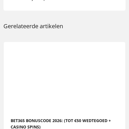
Gerelateerde artikelen
BET365 BONUSCODE 2026: (TOT €50 WEDTEGOED +
CASINO SPINS)