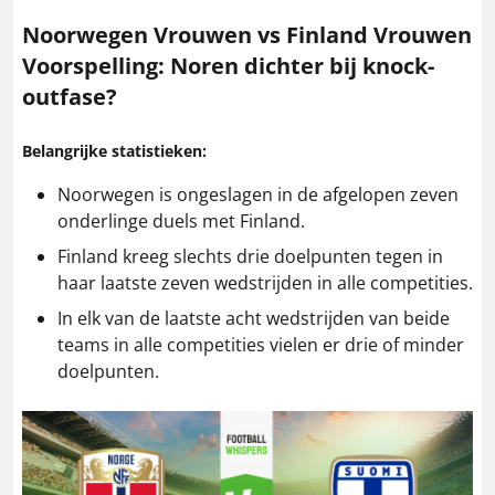
Noorwegen Vrouwen vs Finland Vrouwen
Voorspelling: Noren dichter bij knock-
outfase?
Belangrijke statistieken:
Noorwegen is ongeslagen in de afgelopen zeven
onderlinge duels met Finland.
Finland kreeg slechts drie doelpunten tegen in
haar laatste zeven wedstrijden in alle competities.
In elk van de laatste acht wedstrijden van beide
teams in alle competities vielen er drie of minder
doelpunten.