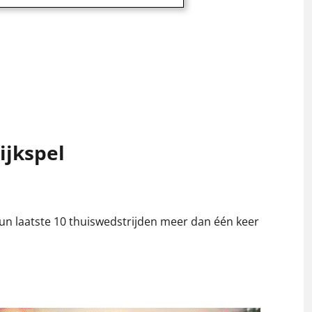
ijkspel
n laatste 10 thuiswedstrijden meer dan één keer