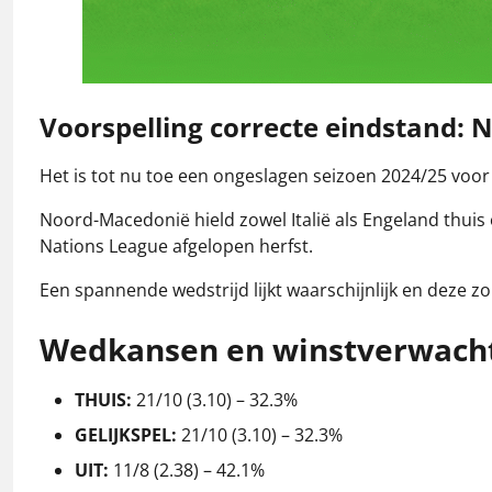
Voorspelling correcte eindstand:
N
Het is tot nu toe een ongeslagen seizoen 2024/25 voor
Noord-Macedonië hield zowel Italië als Engeland thuis o
Nations League afgelopen herfst.
Een spannende wedstrijd lijkt waarschijnlijk en deze zo
Wedkansen en winstverwachtin
THUIS:
21/10 (3.10) – 32.3%
GELIJKSPEL:
21/10 (3.10) – 32.3%
UIT:
11/8 (2.38) – 42.1%