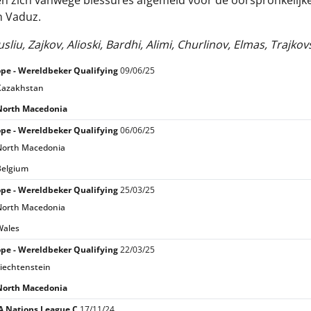
ben zich vanwege blessures afgemeld voor de oorspronkelijke
n Vaduz.
sliu, Zajkov, Alioski, Bardhi, Alimi, Churlinov, Elmas, Trajkov
pe - Wereldbeker Qualifying
09/06/25
Kazakhstan
North Macedonia
pe - Wereldbeker Qualifying
06/06/25
North Macedonia
Belgium
pe - Wereldbeker Qualifying
25/03/25
North Macedonia
Wales
pe - Wereldbeker Qualifying
22/03/25
Liechtenstein
North Macedonia
A Nations League C
17/11/24