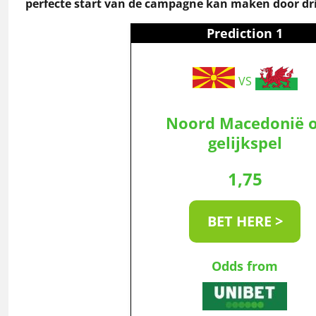
perfecte start van de campagne kan maken door dr
Prediction 1
VS
Noord Macedonië o
gelijkspel
1,75
BET HERE >
Odds from