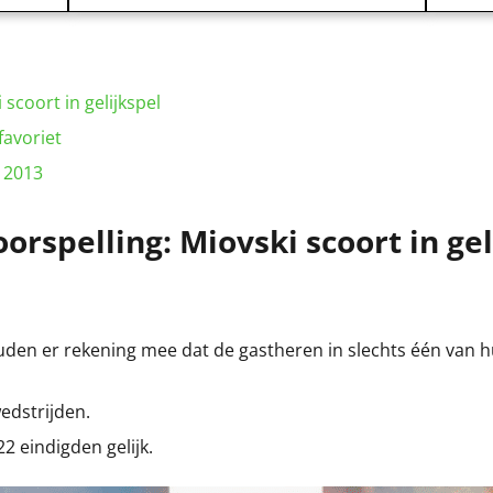
coort in gelijkspel
favoriet
 2013
orspelling: Miovski scoort in gel
en er rekening mee dat de gastheren in slechts één van hu
edstrijden.
2 eindigden gelijk.