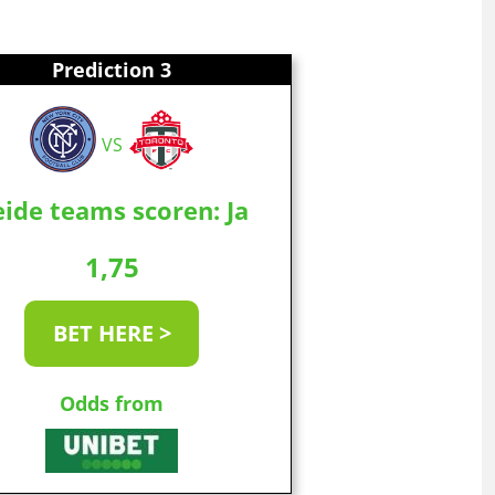
Prediction 3
VS
ide teams scoren: Ja
1,75
BET HERE >
Odds from