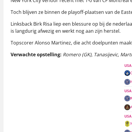
New York City verloor recent met 1-0 van CF Montréal e
Toch blijven ze binnen de playoff-plaatsen van de Eas
Linksback Birk Risa liep een blessure op bij de nederlaa
is langdurig afwezig en werkt nog aan zijn herstel.
Topscorer Alonso Martinez, die acht doelpunten maakt
Verwachte opstelling:
Romero (GK), Tanasijevic, Marti
USA
USA
USA
N