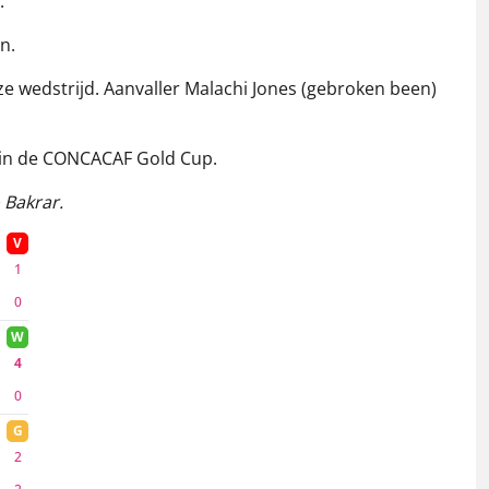
.
n.
deze wedstrijd. Aanvaller Malachi Jones (gebroken been)
a in de CONCACAF Gold Cup.
 Bakrar.
V
1
0
W
4
0
G
2