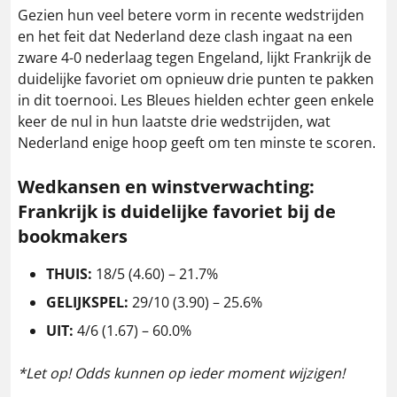
Gezien hun veel betere vorm in recente wedstrijden
en het feit dat Nederland deze clash ingaat na een
zware 4-0 nederlaag tegen Engeland, lijkt Frankrijk de
duidelijke favoriet om opnieuw drie punten te pakken
in dit toernooi. Les Bleues hielden echter geen enkele
keer de nul in hun laatste drie wedstrijden, wat
Nederland enige hoop geeft om ten minste te scoren.
Wedkansen en winstverwachting:
Frankrijk is duidelijke favoriet bij de
bookmakers
THUIS:
18/5 (4.60) – 21.7%
GELIJKSPEL:
29/10 (3.90) – 25.6%
UIT:
4/6 (1.67) – 60.0%
*Let op! Odds kunnen op ieder moment wijzigen!