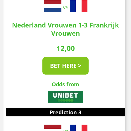
VS
Nederland Vrouwen 1-3 Frankrijk
Vrouwen
12,00
BET HERE >
Odds from
Prediction 3