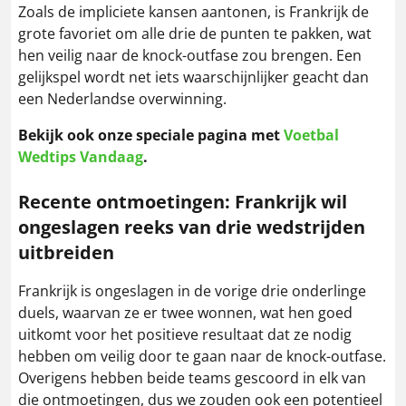
Zoals de impliciete kansen aantonen, is Frankrijk de
grote favoriet om alle drie de punten te pakken, wat
hen veilig naar de knock-outfase zou brengen. Een
gelijkspel wordt net iets waarschijnlijker geacht dan
een Nederlandse overwinning.
Bekijk ook onze speciale pagina met
Voetbal
Wedtips Vandaag
.
Recente ontmoetingen: Frankrijk wil
ongeslagen reeks van drie wedstrijden
uitbreiden
Frankrijk is ongeslagen in de vorige drie onderlinge
duels, waarvan ze er twee wonnen, wat hen goed
uitkomt voor het positieve resultaat dat ze nodig
hebben om veilig door te gaan naar de knock-outfase.
Overigens hebben beide teams gescoord in elk van
die ontmoetingen, dus we zouden ook een potentieel