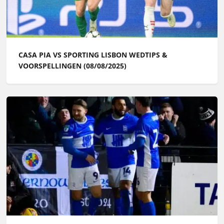
CASA PIA VS SPORTING LISBON WEDTIPS &
VOORSPELLINGEN (08/08/2025)