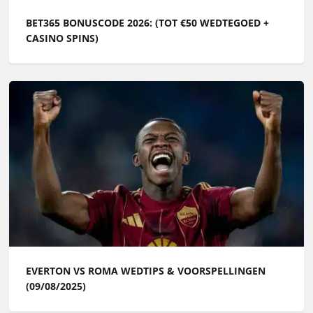
BET365 BONUSCODE 2026: (TOT €50 WEDTEGOED +
CASINO SPINS)
EVERTON VS ROMA WEDTIPS & VOORSPELLINGEN
(09/08/2025)