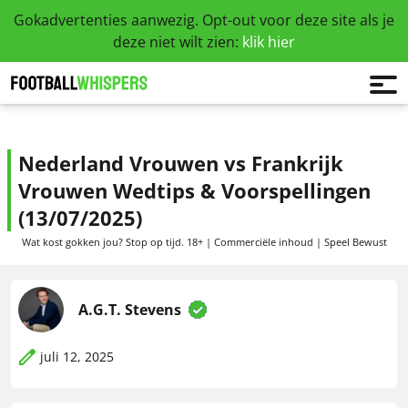
Gokadvertenties aanwezig. Opt-out voor deze site als je
deze niet wilt zien:
klik hier
Nederland Vrouwen vs Frankrijk
Vrouwen Wedtips & Voorspellingen
(13/07/2025)
Wat kost gokken jou? Stop op tijd. 18+ | Commerciële inhoud | Speel Bewust
A.G.T. Stevens
juli 12, 2025