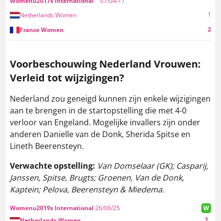
Womenu2017s International
07/04/17
1
Netherlands Women
2
France Women
Voorbeschouwing Nederland Vrouwen:
Verleid tot wijzigingen?
Nederland zou geneigd kunnen zijn enkele wijzigingen
aan te brengen in de startopstelling die met 4-0
verloor van Engeland. Mogelijke invallers zijn onder
anderen Danielle van de Donk, Sherida Spitse en
Lineth Beerensteyn.
Verwachte opstelling:
Van Domselaar (GK); Casparij,
Janssen, Spitse, Brugts; Groenen, Van de Donk,
Kaptein; Pelova, Beerensteyn & Miedema.
Womenu2019s International
26/06/25
W
2
Netherlands Women