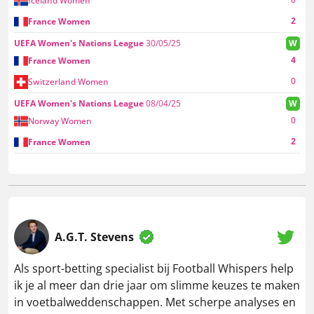
Iceland Women
2
France Women
UEFA Women's Nations League
30/05/25
W
4
France Women
0
Switzerland Women
UEFA Women's Nations League
08/04/25
W
0
Norway Women
2
France Women
A.G.T. Stevens
Als sport-betting specialist bij Football Whispers help
ik je al meer dan drie jaar om slimme keuzes te maken
in voetbalweddenschappen. Met scherpe analyses en