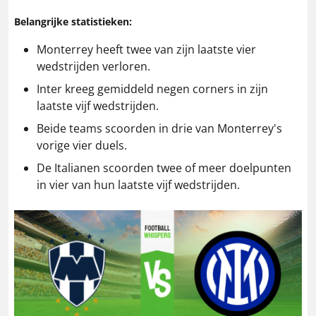
Belangrijke statistieken:
Monterrey heeft twee van zijn laatste vier
wedstrijden verloren.
Inter kreeg gemiddeld negen corners in zijn
laatste vijf wedstrijden.
Beide teams scoorden in drie van Monterrey's
vorige vier duels.
De Italianen scoorden twee of meer doelpunten
in vier van hun laatste vijf wedstrijden.