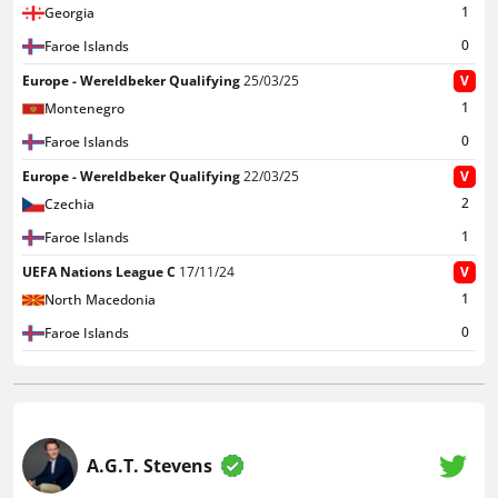
1
Georgia
0
Faroe Islands
Europe - Wereldbeker Qualifying
25/03/25
V
1
Montenegro
0
Faroe Islands
Europe - Wereldbeker Qualifying
22/03/25
V
2
Czechia
1
Faroe Islands
UEFA Nations League C
17/11/24
V
1
North Macedonia
0
Faroe Islands
A.G.T. Stevens