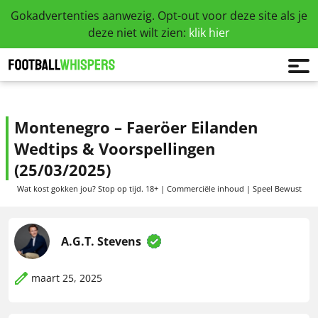
Gokadvertenties aanwezig. Opt-out voor deze site als je
deze niet wilt zien:
klik hier
Montenegro – Faeröer Eilanden
Wedtips & Voorspellingen
(25/03/2025)
Wat kost gokken jou? Stop op tijd. 18+ | Commerciële inhoud | Speel Bewust
A.G.T. Stevens
maart 25, 2025