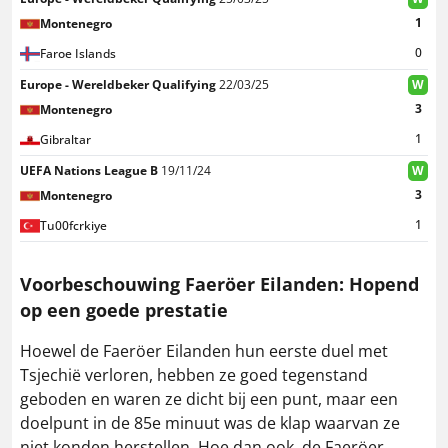
1
Montenegro
0
Faroe Islands
Europe - Wereldbeker Qualifying
22/03/25
W
3
Montenegro
1
Gibraltar
UEFA Nations League B
19/11/24
W
3
Montenegro
1
Tu00fcrkiye
Voorbeschouwing
Faeröer Eilanden
: Hopend
op een goede prestatie
Hoewel de Faeröer Eilanden hun eerste duel met
Tsjechië verloren, hebben ze goed tegenstand
geboden en waren ze dicht bij een punt, maar een
doelpunt in de 85e minuut was de klap waarvan ze
niet konden herstellen. Hoe dan ook, de Faeröer