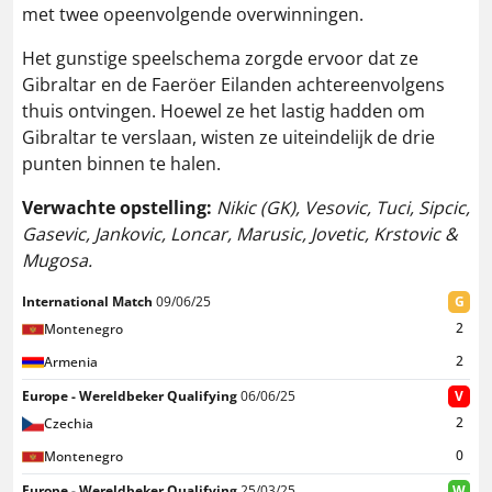
met twee opeenvolgende overwinningen.
Het gunstige speelschema zorgde ervoor dat ze
Gibraltar en de Faeröer Eilanden achtereenvolgens
thuis ontvingen. Hoewel ze het lastig hadden om
Gibraltar te verslaan, wisten ze uiteindelijk de drie
punten binnen te halen.
Verwachte opstelling:
Nikic (GK), Vesovic, Tuci, Sipcic,
Gasevic, Jankovic, Loncar, Marusic, Jovetic, Krstovic &
Mugosa.
International Match
09/06/25
G
2
Montenegro
2
Armenia
Europe - Wereldbeker Qualifying
06/06/25
V
2
Czechia
0
Montenegro
Europe - Wereldbeker Qualifying
25/03/25
W