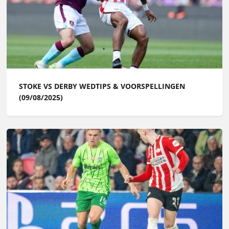
STOKE VS DERBY WEDTIPS & VOORSPELLINGEN
(09/08/2025)