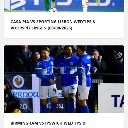
CASA PIA VS SPORTING LISBON WEDTIPS &
VOORSPELLINGEN (08/08/2025)
BIRMINGHAM VS IPSWICH WEDTIPS &