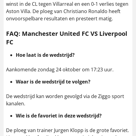
winst in de CL tegen Villarreal en een 0-1 verlies tegen
Aston Villa. De ploeg van Christiano Ronaldo heeft
onvoorspelbare resultaten en presteert matig.
FAQ:
Manchester United FC VS Liverpool
FC
Hoe laat is de wedstrijd?
Aankomende zondag 24 oktober om 17:23 uur.
Waar is de wedstrijd te volgen?
De wedstrijd kan worden gevolgd via de Ziggo sport
kanalen.
Wie is de favoriet in deze wedstrijd?
De ploeg van trainer Jurgen Klopp is de grote favoriet.