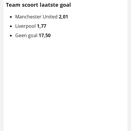
Team scoort laatste goal
Manchester United
2,01
Liverpool
1,77
Geen goal
17,50