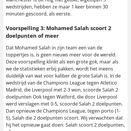
wedstrijden, hebben ze maar 1 keer binnen 30
minuten gescoord, als eerste.
Voorspelling 3:
Mohamed Salah scoort 2
doelpunten of meer
Dat Mohamed Salah in zijn team een van de
toppertjes is, is geen nieuws meer voor de wereld.
Deze voorspelling klinkt als een grote gok, maar als
we de statistieken erbij pakken, wordt het ineens
duidelijk van wat voor kaliber de grote Salah is. In de
wedstrijd van de Champions League tegen Atletico
Madrid, die Liverpool met 2-3 won, scoorde Salah 2
doelpunten Ook tegen Watford, die door Liverpool
werd verslagen met 0-5, scoorde Salah 2 doelpunten.
Dan opnieuw de Champions League, tegen porto (1-
5), Salah die 2 doelpunten scoort. Wij verwachten dat
hij het opnieuw gaat doen: Salah scoort 2 doelpunten,