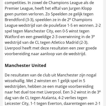
competities. In zowel de Champions League als de
Premier League, heeft het elftal van Jurgen Klopp
geen punten verloren. Zo Speelden ze gelijk tegen
e
Brendtford (3-3), speelden ze in de 2
Champions
League wedstrijd van de poulefase 1-5 en wonnen. 2-2
spel tegen Manchester City, een 0-5 winst tegen
e
Watford en een geweldige 2-3 overwinning in de 3
wedstrijd van de CL tegen Atletico Madrid (2-3).
Liverpool heeft met deze resultaten een zeer goede
voorbereiding naar aanloop van de wedstrijd.
Manchester United
De resultaten van de club uit Manchester zijn nogal
wisselvallig. Met 2 winsten en 1 gelijk spel in 5
wedstrijden, hebben ze een matige voorbereiding
e
naar het duel toe met Liverpool. Een 3-2 winst in de 3
dag van de CL tegen Atalanta, 4-2 verlies tegen
Leicester City, 1-1 tegen Everton, daarentegen een 2-1