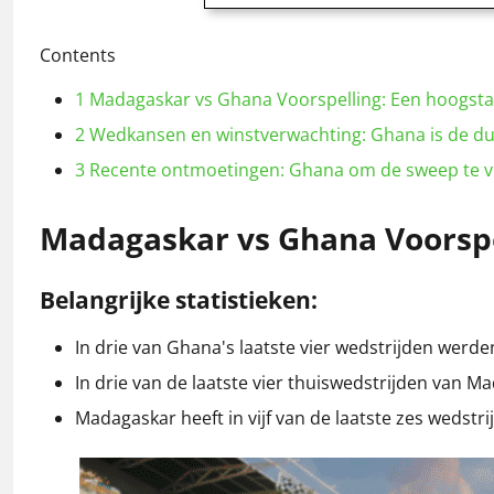
Contents
1
Madagaskar vs Ghana Voorspelling: Een hoogsta
2
Wedkansen en winstverwachting: Ghana is de duid
3
Recente ontmoetingen: Ghana om de sweep te v
Madagaskar vs Ghana Voorspe
Belangrijke statistieken:
In drie van Ghana's laatste vier wedstrijden werd
In drie van de laatste vier thuiswedstrijden van 
Madagaskar heeft in vijf van de laatste zes wedstri