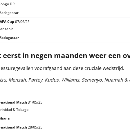
Congo DR
Madagascar
AFA Cup
07/06/25
Tanzania
Madagascar
 eerst in negen maanden weer een ov
essuregevallen voorafgaand aan deze cruciale wedstrijd.
Salisu, Mensah, Partey, Kudus, Williams, Semenyo, Nuamah &
rnational Match
31/05/25
Trinidad & Tobago
Ghana
rnational Match
28/05/25