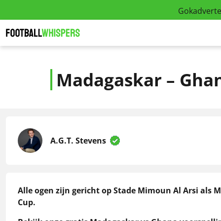
Gokadverten
Madagaskar – Ghan
A.G.T. Stevens
Alle ogen zijn gericht op Stade Mimoun Al Arsi al
Cup.