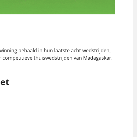
winning behaald in hun laatste acht wedstrijden,
ier competitieve thuiswedstrijden van Madagaskar,
iet