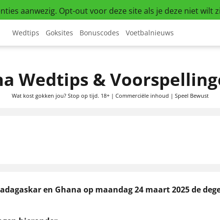
ties aanwezig. Opt-out voor deze site als je deze niet wilt z
Wedtips
Goksites
Bonuscodes
Voetbalnieuws
Beste Goksites
Bet365 Bonuscode
iDEAL Bookmakers
Unibet Promotiecode
a Wedtips & Voorspellinge
Online Casino Nederland
Circus Promotiecode
Wat kost gokken jou? Stop op tijd. 18+ | Commerciële inhoud | Speel Bewust
Casino777 Promotiecode
ZEBet Bonuscode
Toto Promotiecode
Jack’s Casino bonus code
s Madagaskar en Ghana op maandag 24 maart 2025 de dege