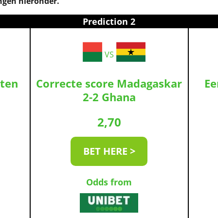
ngen hieronder.
Prediction 2
VS
nten
Correcte score Madagaskar
Ee
2-2 Ghana
2,70
BET HERE >
Odds from