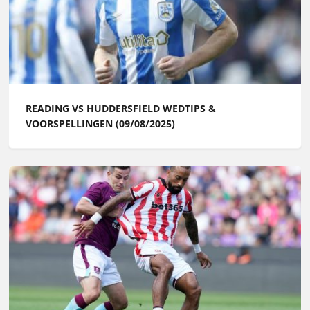
READING VS HUDDERSFIELD WEDTIPS &
VOORSPELLINGEN (09/08/2025)