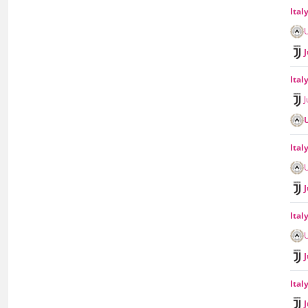
Ital
Ital
J
Ital
Ital
Ital