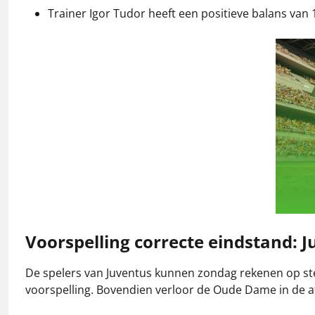
Trainer Igor Tudor heeft een positieve balans van 
Voorspelling correcte eindstand:
J
De spelers van Juventus kunnen zondag rekenen op stev
voorspelling. Bovendien verloor de Oude Dame in de afg