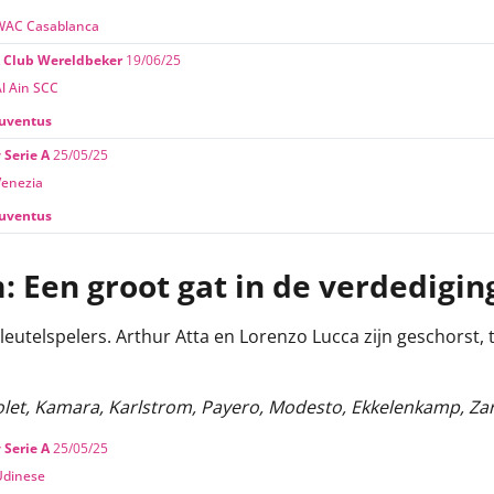
WAC Casablanca
A Club Wereldbeker
19/06/25
l Ain SCC
Juventus
y Serie A
25/05/25
Venezia
Juventus
Een groot gat in de verdedigin
eutelspelers. Arthur Atta en Lorenzo Lucca zijn geschorst, t
 Solet, Kamara, Karlstrom, Payero, Modesto, Ekkelenkamp, Za
y Serie A
25/05/25
Udinese