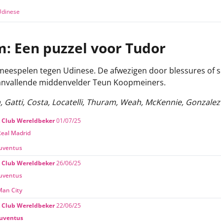
Udinese
: Een puzzel voor Tudor
 meespelen tegen Udinese. De afwezigen door blessures of s
 aanvallende middenvelder Teun Koopmeiners.
a, Gatti, Costa, Locatelli, Thuram, Weah, McKennie, Gonzale
A Club Wereldbeker
01/07/25
Real Madrid
Juventus
A Club Wereldbeker
26/06/25
Juventus
Man City
A Club Wereldbeker
22/06/25
Juventus