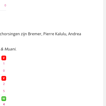
0
chorsingen zijn Bremer, Pierre Kalulu, Andrea
z & Muani.
V
1
0
V
2
5
W
4