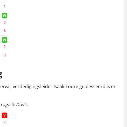
1
W
0
5
W
2
3
g
erwijl verdedigingsleider Isaak Toure geblesseerd is en
rraga & Davis.
V
2