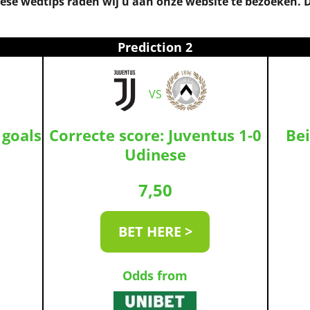
se wedtips raden wij u aan onze website te bezoeken. Da
Prediction 2
VS
 goals
Correcte score: Juventus 1-0
Be
Udinese
7,50
BET HERE >
Odds from