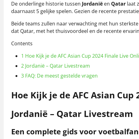
De onderlinge historie tussen
Jordanië
en
Qatar
laat 
daarnaast 5 gelijke spelen. Gezien de recente prestat
Beide teams zullen naar verwachting met hun sterkste
dat Qatar, met het thuisvoordeel en de recente ervaring i
Contents
1
Hoe Kijk je de AFC Asian Cup 2024 Finale Live Onl
2
Jordanië – Qatar Livestream
3
FAQ: De meest gestelde vragen
Hoe Kijk je de AFC Asian Cup 
Jordanië – Qatar Livestream
Een complete gids voor voetbalfa