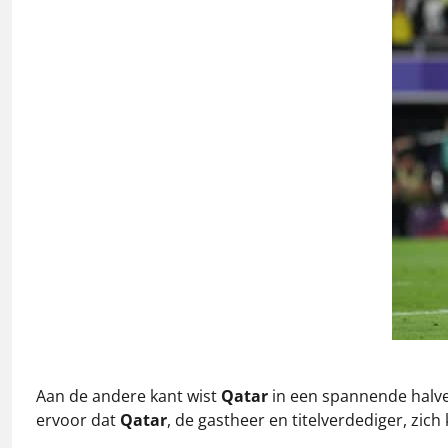
Aan de andere kant wist
Qatar
in een spannende halve 
ervoor dat
Qatar
, de gastheer en titelverdediger, zich