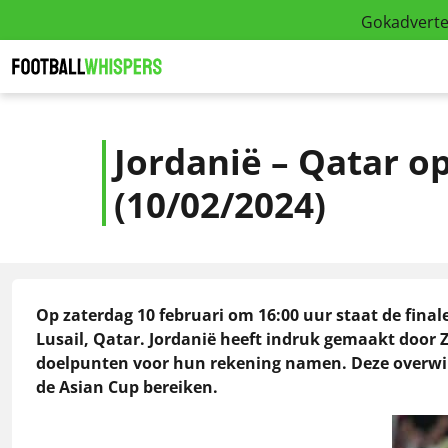
Gokadverten
Jordanië – Qatar o
(10/02/2024)
Op zaterdag 10 februari om 16:00 uur staat de final
Lusail, Qatar. Jordanië heeft indruk gemaakt door 
doelpunten voor hun rekening namen. Deze overwinn
de Asian Cup bereiken​​.