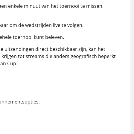
 geen enkele minuut van het toernooi te missen.
baar om de wedstrijden live te volgen.
gehele toernooi kunt beleven.
e uitzendingen direct beschikbaar zijn, kan het
 te krijgen tot streams die anders geografisch beperkt
ian Cup.
bonnementsopties.