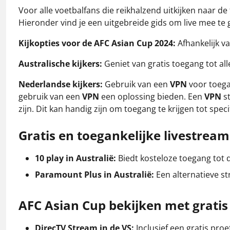
Voor alle voetbalfans die reikhalzend uitkijken naar de
Hieronder vind je een uitgebreide gids om live mee te g
Kijkopties voor de AFC Asian Cup 2024:
Afhankelijk va
Australische kijkers:
Geniet van gratis toegang tot all
Nederlandse kijkers:
Gebruik van een
VPN
voor toegan
gebruik van een
VPN
een oplossing bieden. Een
VPN
st
zijn. Dit kan handig zijn om toegang te krijgen tot spe
Gratis en toegankelijke livestrea
10 play in Australië:
Biedt kosteloze toegang tot 
Paramount Plus in Australië:
Een alternatieve s
AFC Asian Cup bekijken met gratis
DirecTV Stream in de VS:
Inclusief een gratis pro