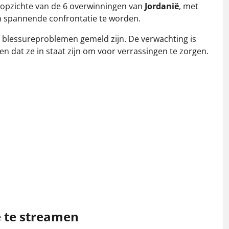
 opzichte van de 6 overwinningen van
Jordanië
, met
 spannende confrontatie te worden​​.
e blessureproblemen gemeld zijn. De verwachting is
en dat ze in staat zijn om voor verrassingen te zorgen​​.
e te streamen