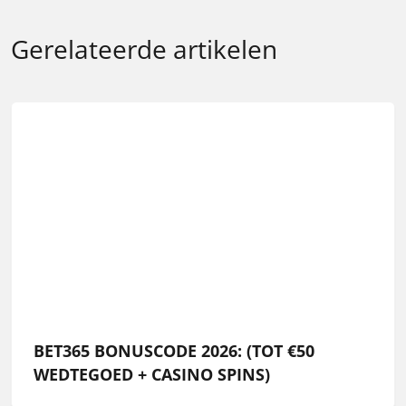
Gerelateerde artikelen
BET365 BONUSCODE 2026: (TOT €50
WEDTEGOED + CASINO SPINS)