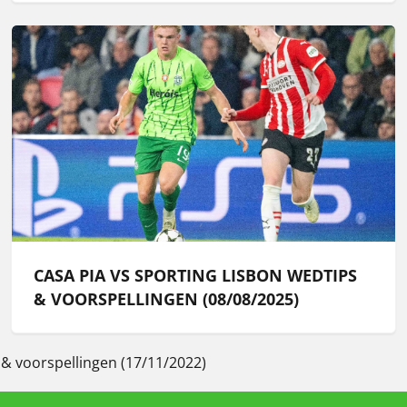
CASA PIA VS SPORTING LISBON WEDTIPS
& VOORSPELLINGEN (08/08/2025)
 & voorspellingen (17/11/2022)