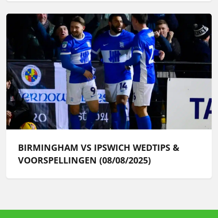
BIRMINGHAM VS IPSWICH WEDTIPS &
VOORSPELLINGEN (08/08/2025)