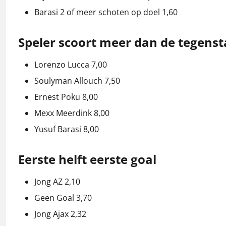
Barasi 2 of meer schoten op doel 1,60
Speler scoort meer dan de tegens
Lorenzo Lucca 7,00
Soulyman Allouch 7,50
Ernest Poku 8,00
Mexx Meerdink 8,00
Yusuf Barasi 8,00
Eerste helft eerste goal
Jong AZ 2,10
Geen Goal 3,70
Jong Ajax 2,32