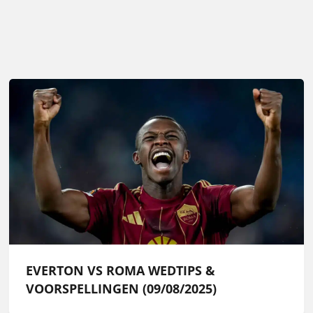
EVERTON VS ROMA WEDTIPS &
VOORSPELLINGEN (09/08/2025)