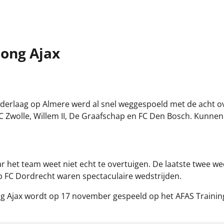
Jong Ajax
ederlaag op Almere werd al snel weggespoeld met de acht o
C Zwolle, Willem II, De Graafschap en FC Den Bosch. Kunnen
ar het team weet niet echt te overtuigen. De laatste twee w
p FC Dordrecht waren spectaculaire wedstrijden.
ng Ajax wordt op 17 november gespeeld op het AFAS Traini