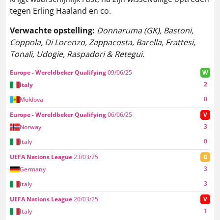
tegen Erling Haaland en co.
Verwachte opstelling:
Donnaruma (GK), Bastoni,
Coppola, Di Lorenzo, Zappacosta, Barella, Frattesi,
Tonali, Udogie, Raspadori & Retegui.
Europe - Wereldbeker Qualifying
09/06/25
W
2
Italy
0
Moldova
Europe - Wereldbeker Qualifying
06/06/25
V
3
Norway
0
Italy
UEFA Nations League
23/03/25
G
3
Germany
3
Italy
UEFA Nations League
20/03/25
V
1
Italy