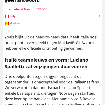
geen antwoord
International Match
07/10/20
6
Italy
0
Moldova
Zoals blijkt uit de head-to-head-data, heeft Italië nog
nooit punten verspeeld tegen Moldavië. Gli Azzurri
hebben elke officiële ontmoeting gewonnen.
Italië teamnieuws en vorm: Luciano
Spalletti zal wijzigingen doorvoeren
Drie doelpunten tegen krijgen, ongeacht de
tegenstander, is onacceptabel voor de Italiaanse fans.
We verwachten dat bondscoach Luciano Spalletti
enkele basisspelers, die tegen Noorwegen startten,
deze keer op de bank laat. Met name Nicolò Rovella
krijgt waarschijnlijk rust, na zijn wisselvallige optreden