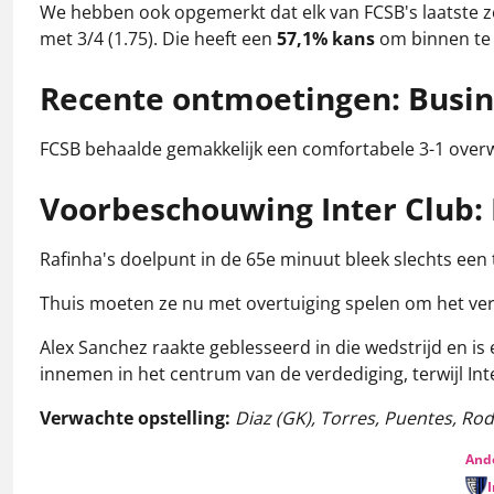
We hebben ook opgemerkt dat elk van FCSB's laatste 
met 3/4 (1.75). Die heeft een
57,1% kans
om binnen te
Recente ontmoetingen: Busine
FCSB behaalde gemakkelijk een comfortabele 3-1 overw
Voorbeschouwing Inter Club:
Rafinha's doelpunt in de 65e minuut bleek slechts een 
Thuis moeten ze nu met overtuiging spelen om het ver
Alex Sanchez raakte geblesseerd in die wedstrijd en is ee
innemen in het centrum van de verdediging, terwijl In
Verwachte opstelling:
Diaz (GK), Torres, Puentes, R
And
I