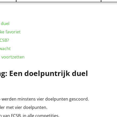
 duel
ke favoriet
FCSB?
wacht
 voortzetten
g: Een doelpuntrijk duel
Club werden minstens vier doelpunten gescoord.
ller met vier doelpunten.
 van FCSB, in alle competities.