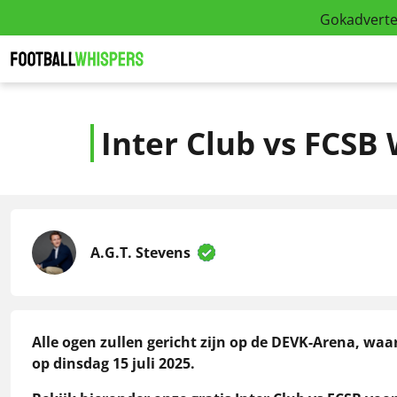
Gokadverten
Inter Club vs FCSB
A.G.T. Stevens
Alle ogen zullen gericht zijn op de DEVK-Arena, waa
op dinsdag 15 juli 2025.