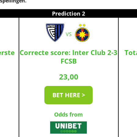
spellingen.
Prediction 2
VS
erste
Correcte score: Inter Club 2-3
Tot
FCSB
23,00
BET HERE >
Odds from