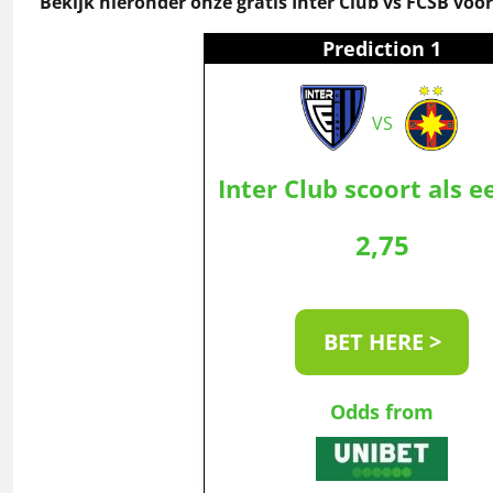
Bekijk hieronder onze gratis Inter Club vs FCSB voor
Prediction 1
VS
Inter Club scoort als e
2,75
BET HERE >
Odds from