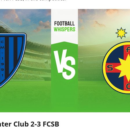
nter Club 2-3 FCSB