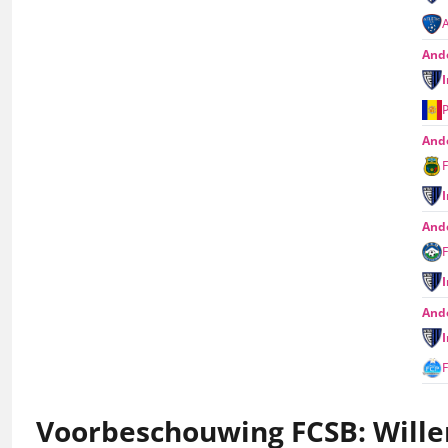
A
Ando
I
Ando
I
Ando
I
Ando
I
F
Voorbeschouwing FCSB: Wille