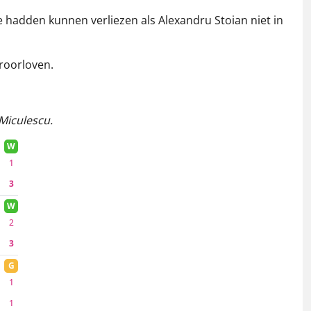
e hadden kunnen verliezen als Alexandru Stoian niet in
eroorloven.
 Miculescu.
W
1
3
W
2
3
G
1
1