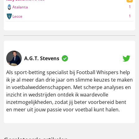
1
Atalanta
1
Lecce
A.G.T. Stevens
Als sport-betting specialist bij Football Whispers help
ik je al meer dan drie jaar om slimme keuzes te maken
in voetbalweddenschappen. Met scherpe analyses en
inzicht in wedstrijden ontdek ik waardevolle
inzetmogelijkheden, zodat jij beter voorbereid bent
en meer uit jouw passie voor voetbal kunt halen.