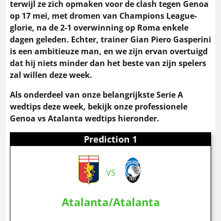
terwijl ze zich opmaken voor de clash tegen Genoa
op 17 mei, met dromen van Champions League-
glorie, na de 2-1 overwinning op Roma enkele
dagen geleden. Echter, trainer Gian Piero Gasperini
is een ambitieuze man, en we zijn ervan overtuigd
dat hij niets minder dan het beste van zijn spelers
zal willen deze week.
Als onderdeel van onze belangrijkste Serie A
wedtips deze week, bekijk onze professionele
Genoa vs Atalanta wedtips hieronder.
Prediction 1
VS
Atalanta/Atalanta