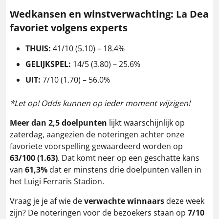
Wedkansen en winstverwachting: La Dea
favoriet volgens experts
THUIS:
41/10 (5.10) – 18.4%
GELIJKSPEL:
14/5 (3.80) – 25.6%
UIT:
7/10 (1.70) – 56.0%
*Let op! Odds kunnen op ieder moment wijzigen!
Meer dan 2,5 doelpunten
lijkt waarschijnlijk op
zaterdag, aangezien de noteringen achter onze
favoriete voorspelling gewaardeerd worden op
63/100 (1.63)
. Dat komt neer op een geschatte kans
van
61,3%
dat er minstens drie doelpunten vallen in
het Luigi Ferraris Stadion.
Vraag je je af wie de
verwachte winnaars
deze week
zijn? De noteringen voor de bezoekers staan op
7/10