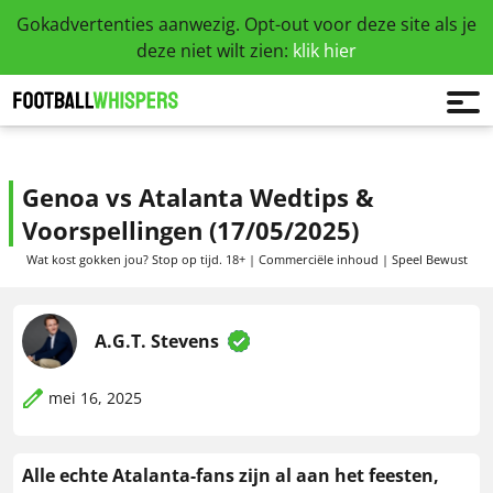
Gokadvertenties aanwezig. Opt-out voor deze site als je
deze niet wilt zien:
klik hier
Genoa vs Atalanta Wedtips &
Voorspellingen (17/05/2025)
Wat kost gokken jou? Stop op tijd. 18+ | Commerciële inhoud | Speel Bewust
A.G.T. Stevens
mei 16, 2025
Alle echte Atalanta-fans zijn al aan het feesten,