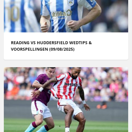
READING VS HUDDERSFIELD WEDTIPS &
VOORSPELLINGEN (09/08/2025)