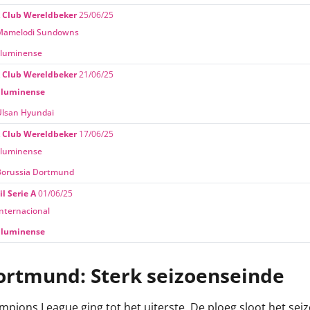
A Club Wereldbeker
25/06/25
Mamelodi Sundowns
Fluminense
A Club Wereldbeker
21/06/25
Fluminense
Ulsan Hyundai
A Club Wereldbeker
17/06/25
Fluminense
Borussia Dortmund
il Serie A
01/06/25
nternacional
Fluminense
rtmund: Sterk seizoenseinde
pions League ging tot het uiterste. De ploeg sloot het se