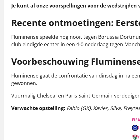
Je kunt al onze voorspellingen voor de wedstrijde
Recente ontmoetingen: Eerst
Fluminense speelde nog nooit tegen Borussia Dortmun
club eindigde echter in een 4-0 nederlaag tegen Manche
Voorbeschouwing Fluminense:
Fluminense gaat de confrontatie van dinsdag in na een 
gewonnen.
Voormalig Chelsea- en Paris Saint-Germain-verdediger T
Verwachte opstelling:
Fabio (GK), Xavier, Silva, Freyte
FIF
I