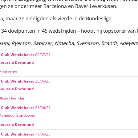
oegen ze onder meer Barcelona en Bayer Leverkusen.
a, maar ze eindigden als vierde in de Bundesliga.
 34 doelpunten in 45 wedstrijden – hoopt hij topscorer van
baini, Ryerson, Sabitzer, Nmecha, Svensson, Brandt, Adeyemi
A Club Wereldbeker
02/07/25
Borussia Dortmund
Monterrey
A Club Wereldbeker
25/06/25
Borussia Dortmund
Ulsan Hyundai
A Club Wereldbeker
21/06/25
Mamelodi Sundowns
Borussia Dortmund
A Club Wereldbeker
17/06/25