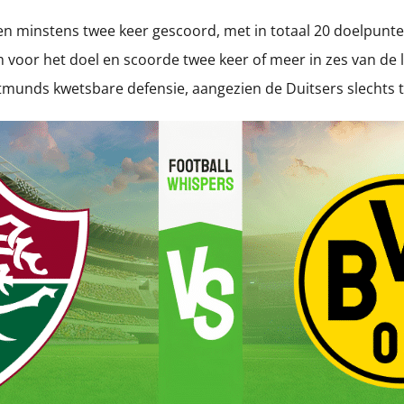
den minstens twee keer gescoord, met in totaal 20 doelpunte
voor het doel en scoorde twee keer of meer in zes van de l
tmunds kwetsbare defensie, aangezien de Duitsers slechts tw