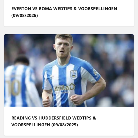
EVERTON VS ROMA WEDTIPS & VOORSPELLINGEN
(09/08/2025)
READING VS HUDDERSFIELD WEDTIPS &
VOORSPELLINGEN (09/08/2025)