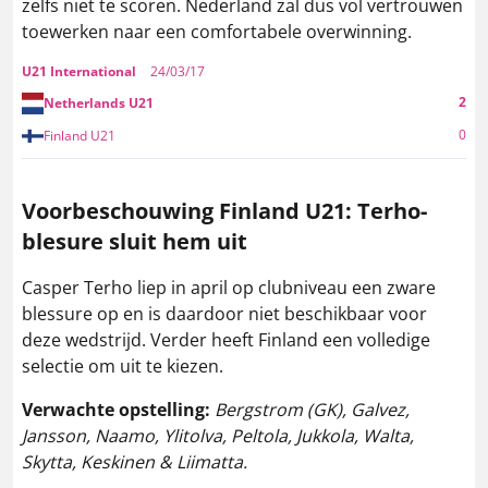
zelfs niet te scoren. Nederland zal dus vol vertrouwen
toewerken naar een comfortabele overwinning.
U21 International
24/03/17
2
Netherlands U21
0
Finland U21
Voorbeschouwing Finland U21: Terho-
blesure sluit hem uit
Casper Terho liep in april op clubniveau een zware
blessure op en is daardoor niet beschikbaar voor
deze wedstrijd. Verder heeft Finland een volledige
selectie om uit te kiezen.
Verwachte opstelling:
Bergstrom (GK), Galvez,
Jansson, Naamo, Ylitolva, Peltola, Jukkola, Walta,
Skytta, Keskinen & Liimatta.