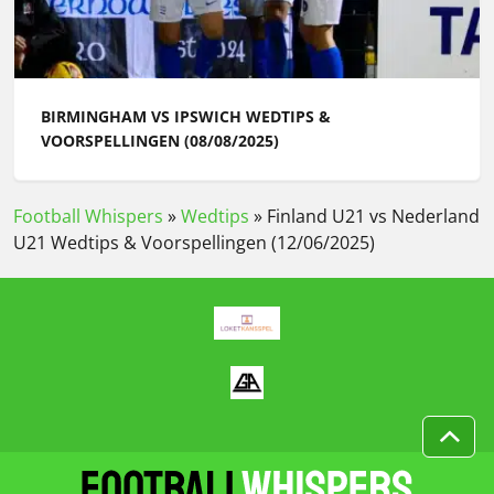
BIRMINGHAM VS IPSWICH WEDTIPS &
VOORSPELLINGEN (08/08/2025)
Football Whispers
»
Wedtips
»
Finland U21 vs Nederland
U21 Wedtips & Voorspellingen (12/06/2025)