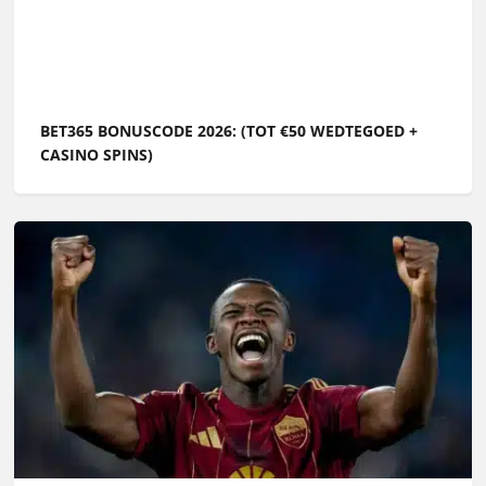
BET365 BONUSCODE 2026: (TOT €50 WEDTEGOED +
CASINO SPINS)