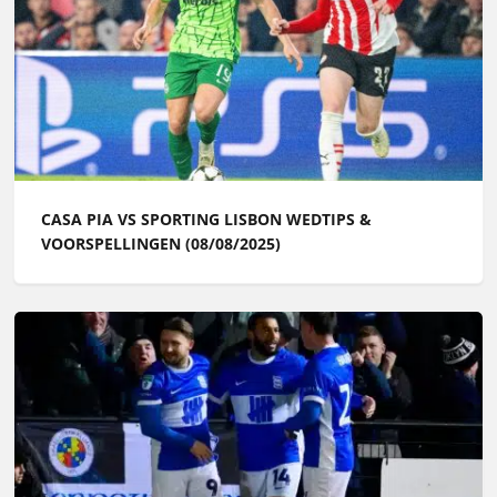
CASA PIA VS SPORTING LISBON WEDTIPS &
VOORSPELLINGEN (08/08/2025)