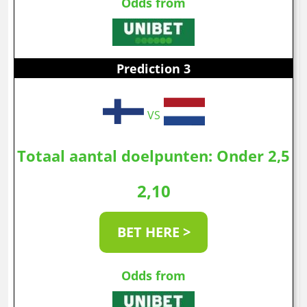
Odds from
Prediction 3
VS
Totaal aantal doelpunten: Onder 2,5
2,10
BET HERE >
Odds from