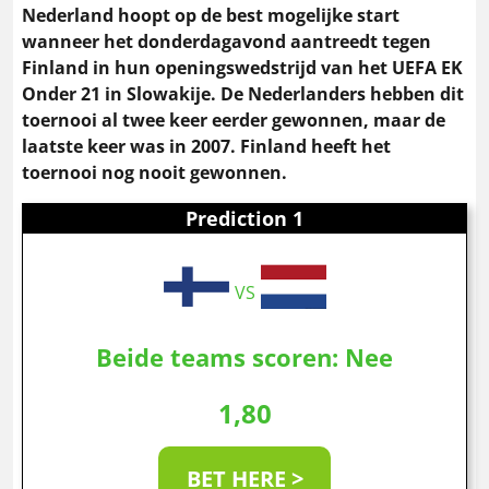
Nederland hoopt op de best mogelijke start
wanneer het donderdagavond aantreedt tegen
Finland in hun openingswedstrijd van het UEFA EK
Onder 21 in Slowakije. De Nederlanders hebben dit
toernooi al twee keer eerder gewonnen, maar de
laatste keer was in 2007. Finland heeft het
toernooi nog nooit gewonnen.
Prediction 1
VS
Beide teams scoren: Nee
1,80
BET HERE >