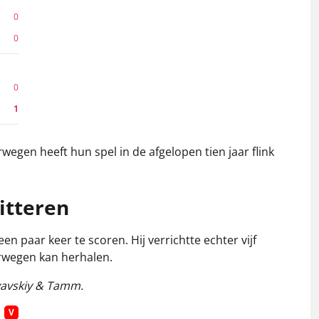
0
0
0
1
egen heeft hun spel in de afgelopen tien jaar flink
itteren
n paar keer te scoren. Hij verrichtte echter vijf
orwegen kan herhalen.
nyavskiy & Tamm.
V