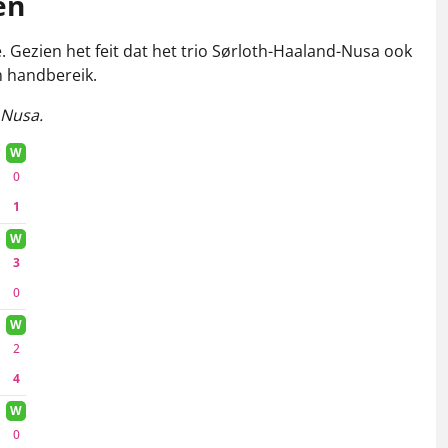
en
. Gezien het feit dat het trio Sørloth-Haaland-Nusa ook
n handbereik.
 Nusa.
W
0
1
W
3
0
W
2
4
W
0