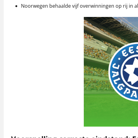
Noorwegen behaalde vijf overwinningen op rij in al