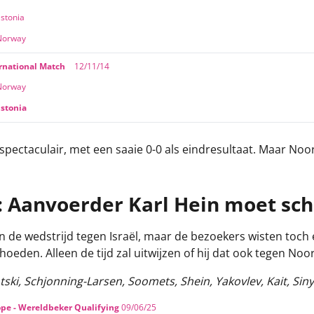
stonia
Norway
rnational Match
12/11/14
Norway
Estonia
ectaculair, met een saaie 0-0 als eindresultaat. Maar Noorw
 Aanvoerder Karl Hein moet sch
n de wedstrijd tegen Israël, maar de bezoekers wisten toch ee
oeden. Alleen de tijd zal uitwijzen of hij dat ook tegen No
otski, Schjonning-Larsen, Soomets, Shein, Yakovlev, Kait, Si
pe - Wereldbeker Qualifying
09/06/25