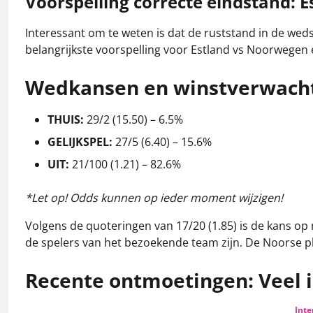
Voorspelling correcte eindstand:
E
Interessant om te weten is dat de ruststand in de wed
belangrijkste voorspelling voor Estland vs Noorwegen
Wedkansen en winstverwachti
THUIS:
29/2 (15.50) – 6.5%
GELIJKSPEL:
27/5 (6.40) – 15.6%
UIT:
21/100 (1.21) – 82.6%
*Let op! Odds kunnen op ieder moment wijzigen!
Volgens de quoteringen van 17/20 (1.85) is de kans op
de spelers van het bezoekende team zijn. De Noorse 
Recente ontmoetingen: Veel 
Inte