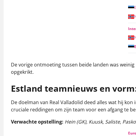
E
Inte
De vorige ontmoeting tussen beide landen was weinig sp
opgekrikt.
Estland teamnieuws en vorm:
De doelman van Real Valladolid deed alles wat hij kon i
cruciale reddingen om zijn team voor een afgang te beh
Verwachte opstelling:
Hein (GK), Kuusk, Saliste, Pask
Euro