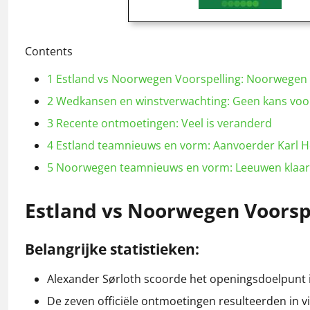
Contents
1
Estland vs Noorwegen Voorspelling: Noorwegen z
2
Wedkansen en winstverwachting: Geen kans voo
3
Recente ontmoetingen: Veel is veranderd
4
Estland teamnieuws en vorm: Aanvoerder Karl H
5
Noorwegen teamnieuws en vorm: Leeuwen klaar 
Estland vs Noorwegen
Voorsp
Belangrijke statistieken:
Alexander Sørloth scoorde het openingsdoelpunt in
De zeven officiële ontmoetingen resulteerden in v