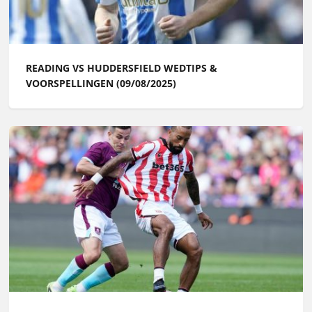
READING VS HUDDERSFIELD WEDTIPS &
VOORSPELLINGEN (09/08/2025)