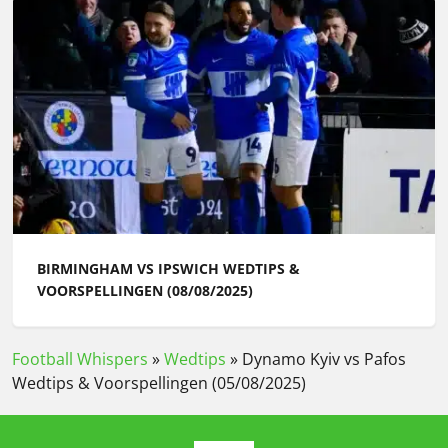
BIRMINGHAM VS IPSWICH WEDTIPS &
VOORSPELLINGEN (08/08/2025)
Football Whispers
»
Wedtips
»
Dynamo Kyiv vs Pafos
Wedtips & Voorspellingen (05/08/2025)