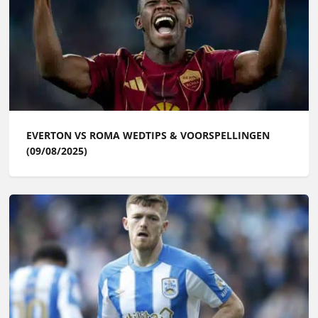
EVERTON VS ROMA WEDTIPS & VOORSPELLINGEN
(09/08/2025)