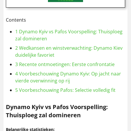
Contents
1
Dynamo Kyiv vs Pafos Voorspelling: Thuisploeg
zal domineren
2
Wedkansen en winstverwachting: Dynamo Kiev
duidelijke favoriet
3
Recente ontmoetingen: Eerste confrontatie
4
Voorbeschouwing Dynamo Kyiv: Op jacht naar
vierde overwinning op rij
5
Voorbeschouwing Pafos: Selectie volledig fit
Dynamo Kyiv vs Pafos
Voorspelling:
Thuisploeg zal domineren
Belangrijke statistieken: