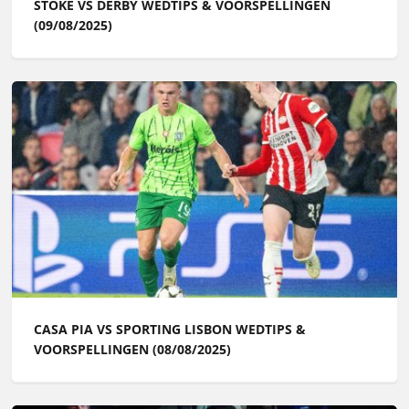
STOKE VS DERBY WEDTIPS & VOORSPELLINGEN
(09/08/2025)
CASA PIA VS SPORTING LISBON WEDTIPS &
VOORSPELLINGEN (08/08/2025)