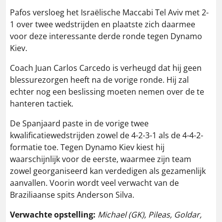
Pafos versloeg het Israëlische Maccabi Tel Aviv met 2-
1 over twee wedstrijden en plaatste zich daarmee
voor deze interessante derde ronde tegen Dynamo
Kiev.
Coach Juan Carlos Carcedo is verheugd dat hij geen
blessurezorgen heeft na de vorige ronde. Hij zal
echter nog een beslissing moeten nemen over de te
hanteren tactiek.
De Spanjaard paste in de vorige twee
kwalificatiewedstrijden zowel de 4-2-3-1 als de 4-4-2-
formatie toe. Tegen Dynamo Kiev kiest hij
waarschijnlijk voor de eerste, waarmee zijn team
zowel georganiseerd kan verdedigen als gezamenlijk
aanvallen. Voorin wordt veel verwacht van de
Braziliaanse spits Anderson Silva.
Verwachte opstelling:
Michael (GK), Pileas, Goldar,