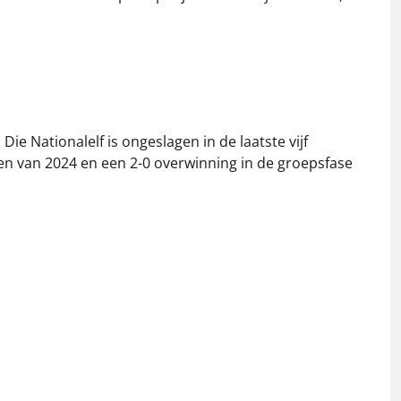
 Nationalelf is ongeslagen in de laatste vijf
n van 2024 en een 2-0 overwinning in de groepsfase