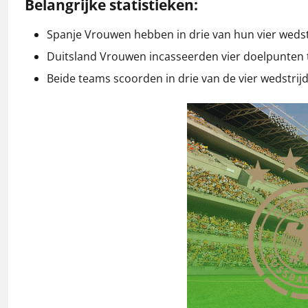
Belangrijke statistieken:
Spanje Vrouwen hebben in drie van hun vier wedst
Duitsland Vrouwen incasseerden vier doelpunten 
Beide teams scoorden in drie van de vier wedstrij