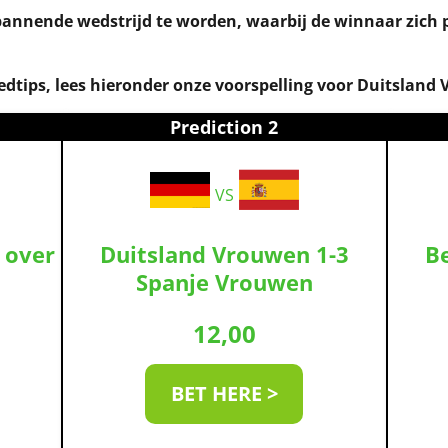
nnende wedstrijd te worden, waarbij de winnaar zich pla
tips, lees hieronder onze voorspelling voor Duitsland
Prediction 2
VS
 over
Duitsland Vrouwen 1-3
Be
Spanje Vrouwen
12,00
BET HERE >