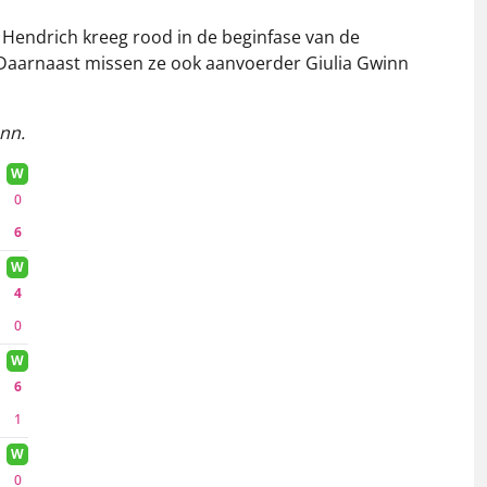
. Hendrich kreeg rood in de beginfase van de
. Daarnaast missen ze ook aanvoerder Giulia Gwinn
nn.
W
0
6
W
4
0
W
6
1
W
0