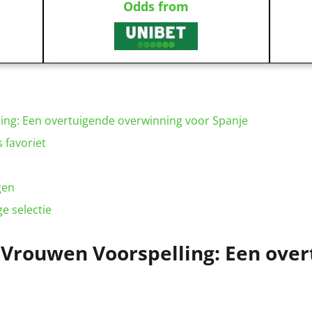
Odds from
ing: Een overtuigende overwinning voor Spanje
 favoriet
gen
e selectie
e Vrouwen
Voorspelling: Een ove