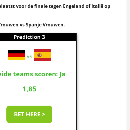
atst voor de finale tegen Engeland of Italië op
 Vrouwen vs Spanje Vrouwen.
Prediction 3
VS
ide teams scoren: Ja
1,85
BET HERE >