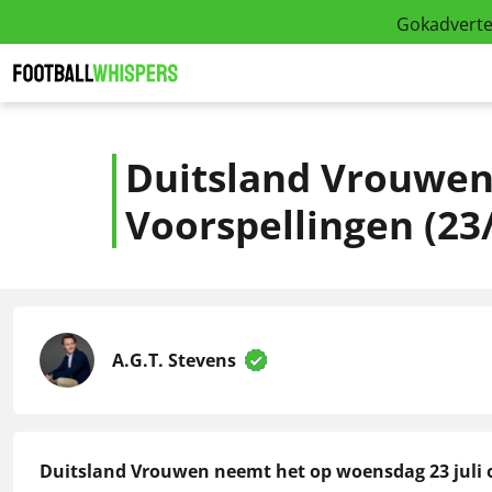
Gokadverten
Duitsland Vrouwen
Voorspellingen (23
A.G.T. Stevens
Duitsland Vrouwen neemt het op woensdag 23 juli 