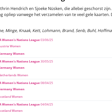
thrin Hendrich en Sjoeke Nüsken, die allebei geschorst zijn
sing opliep vanwege het verzamelen van te veel gele kaarten
ne, Minge, Knaak, Kett, Lohmann, Brand, Senb, Buhl, Hoffma
A Women's Nations League
03/06/25
Austria Women
Germany Women
A Women's Nations League
30/05/25
Germany Women
Netherlands Women
A Women's Nations League
08/04/25
Germany Women
Scotland Women
A Women's Nations League
04/04/25
Scotland Women