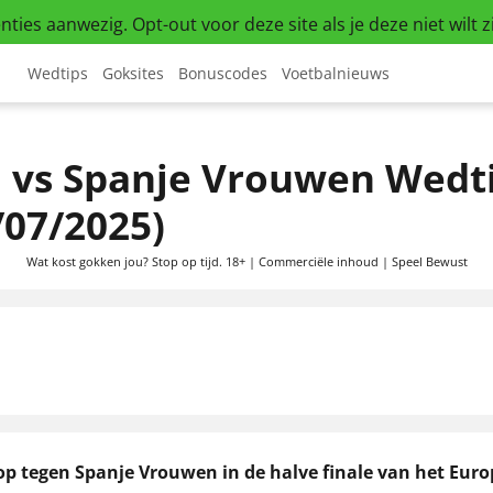
ties aanwezig. Opt-out voor deze site als je deze niet wilt z
Wedtips
Goksites
Bonuscodes
Voetbalnieuws
Beste Goksites
Bet365 Bonuscode
iDEAL Bookmakers
Unibet Promotiecode
 vs Spanje Vrouwen Wedt
Online Casino Nederland
Circus Promotiecode
/07/2025)
Casino777 Promotiecode
Wat kost gokken jou? Stop op tijd. 18+ | Commerciële inhoud | Speel Bewust
ZEBet Bonuscode
Toto Promotiecode
Jack’s Casino bonus code
op tegen Spanje Vrouwen in de halve finale van het Eu