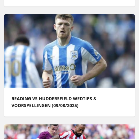
READING VS HUDDERSFIELD WEDTIPS &
VOORSPELLINGEN (09/08/2025)