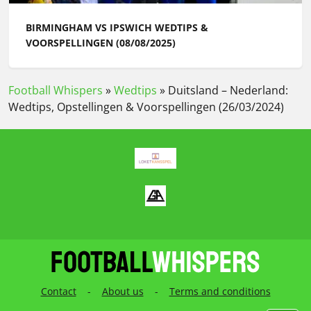
BIRMINGHAM VS IPSWICH WEDTIPS &
VOORSPELLINGEN (08/08/2025)
Football Whispers
»
Wedtips
»
Duitsland – Nederland:
Wedtips, Opstellingen & Voorspellingen (26/03/2024)
Contact
-
About us
-
Terms and conditions