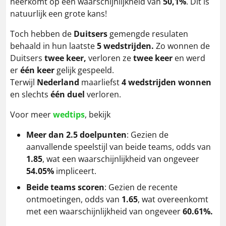
neerkomt op een waarschijnlijkheid van
50,1%
. Dit is
natuurlijk een grote kans!
Toch hebben de
Duitsers
gemengde resulaten
behaald in hun laatste
5 wedstrijden.
Zo wonnen de
Duitsers
twee keer,
verloren ze
twee keer
en werd
er
één keer
gelijk gespeeld.
Terwijl
Nederland
maarliefst
4 wedstrijden wonnen
en slechts
één duel
verloren.
Voor meer
wedtips
, bekijk
Meer dan 2.5 doelpunten
: Gezien de
aanvallende speelstijl van beide teams, odds van
1.85
, wat een waarschijnlijkheid van ongeveer
54.05%
impliceert.
Beide teams scoren
: Gezien de recente
ontmoetingen, odds van
1.65
, wat overeenkomt
met een waarschijnlijkheid van ongeveer
60.61%.