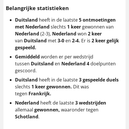
Belangrijke statistieken
Duitsland
heeft in de laatste
5 ontmoetingen
met Nederland
slechts
1 keer
gewonnen van
Nederland
(2-3),
Nederland
won
2 keer
van
Duitsland
met
3-0
en
2-4.
Er is
2 keer gelijk
gespeeld.
Gemiddeld
worden er per wedstrijd
tussen
Duitsland
en
Nederland 4
doelpunten
gescoord.
Duitsland
heeft in de laatste
3 gespeelde duels
slechts
1 keer
gewonnen.
Dit was
tegen
Frankrijk.
Nederland
heeft de laatste
3 wedstrijden
allemaal
gewonnen,
waaronder tegen
Schotland
.