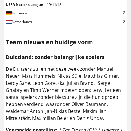
UEFA Nations League
19/11/18
2
Germany
2
Netherlands
Team nieuws en huidige vorm
Duitsland: zonder belangrijke spelers
De Duitsers zullen het deze week zonder Manuel
Neuer, Mats Hummels, Niklas Süle, Matthias Ginter,
Leroy Sané, Leon Goretzka, Julian Brandt, Serge
Gnabry en Timo Werner moeten doen; terwijl er een
aantal spelers zonder blessure zijn die hun oproep
hebben verdiend, waaronder Oliver Baumann,
Waldemar Anton, Jan-Niklas Beste, Maximilian
Mittelstädt, Maximilian Beier en Deniz Undav.
Voorspelde opstelling:
|
Ter Stegen (GK)
|
Havertz |