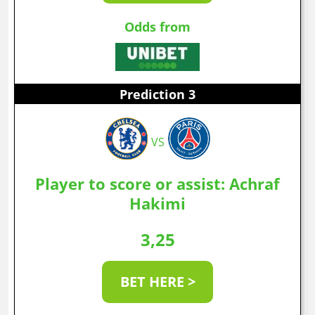
Odds from
Prediction 3
VS
Player to score or assist: Achraf
Hakimi
3,25
BET HERE >