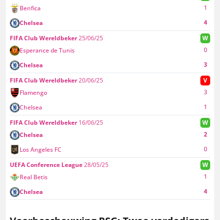
1
Benfica
4
Chelsea
FIFA Club Wereldbeker
25/06/25
W
0
Esperance de Tunis
3
Chelsea
FIFA Club Wereldbeker
20/06/25
V
3
Flamengo
1
Chelsea
FIFA Club Wereldbeker
16/06/25
W
2
Chelsea
0
Los Angeles FC
UEFA Conference League
28/05/25
W
1
Real Betis
4
Chelsea