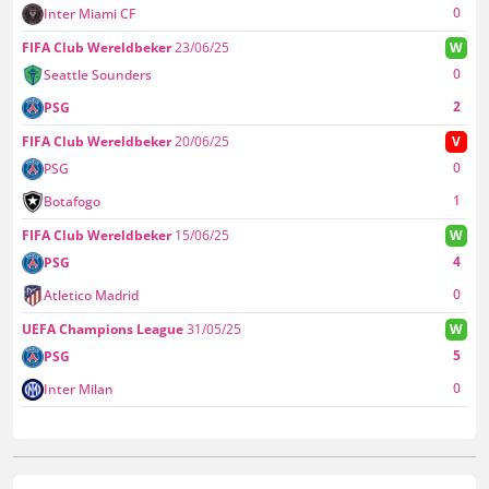
0
Inter Miami CF
FIFA Club Wereldbeker
23/06/25
W
0
Seattle Sounders
2
PSG
FIFA Club Wereldbeker
20/06/25
V
0
PSG
1
Botafogo
FIFA Club Wereldbeker
15/06/25
W
4
PSG
0
Atletico Madrid
UEFA Champions League
31/05/25
W
5
PSG
0
Inter Milan