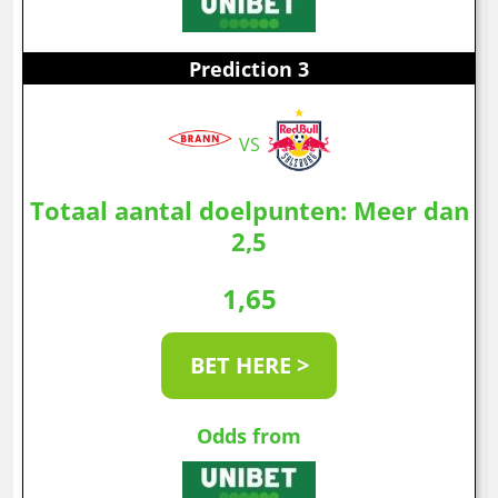
Prediction 3
VS
Totaal aantal doelpunten: Meer dan
2,5
1,65
BET HERE >
Odds from