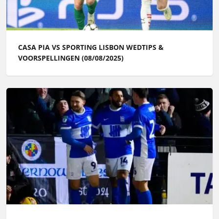
CASA PIA VS SPORTING LISBON WEDTIPS &
VOORSPELLINGEN (08/08/2025)