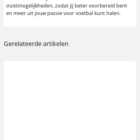
inzetmogelijkheden, zodat jij beter voorbereid bent
en meer uit jouw passie voor voetbal kunt halen.
Gerelateerde artikelen