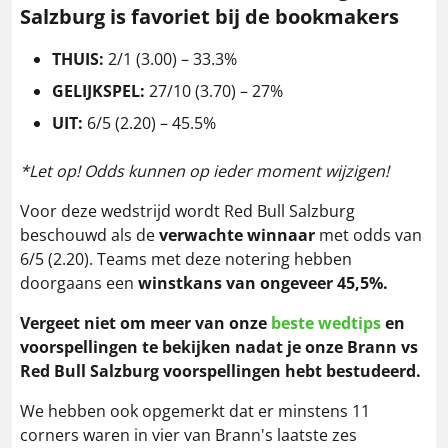
Salzburg is favoriet bij de bookmakers
THUIS:
2/1 (3.00) – 33.3%
GELIJKSPEL:
27/10 (3.70) – 27%
UIT:
6/5 (2.20) – 45.5%
*Let op! Odds kunnen op ieder moment wijzigen!
Voor deze wedstrijd wordt Red Bull Salzburg
beschouwd als de
verwachte winnaar
met odds van
6/5 (2.20). Teams met deze notering hebben
doorgaans een
winstkans van ongeveer 45,5%.
Vergeet niet om meer van onze
beste wedtips
en
voorspellingen te bekijken nadat je onze Brann vs
Red Bull Salzburg voorspellingen hebt bestudeerd.
We hebben ook opgemerkt dat er minstens 11
corners waren in vier van Brann's laatste zes