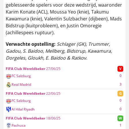
geblesseerde spelers voor deze wedstrijd, waaronder
Karim Konate (ACL), Moussa Yeo (knie), Takumu
Kawamura (knie), Valentin Sulzbacher (dijbeen), Mads
Bidstrup (kuitprobleem), en Justin Omoregie
(achillespees ruptuur).
Verwachte opstelling:
Schlager (GK), Trummer,
Gadou, S. Baidoo, Mellberg, Bidstrup, Kawamura,
Dorgeles, Gloukh, E. Baidoo & Ratkov.
FIFA Club Wereldbeker
27/06/25
V
0
FC Salzburg
3
Real Madrid
FIFA Club Wereldbeker
22/06/25
G
0
FC Salzburg
0
Al Hilal Riyadh
FIFA Club Wereldbeker
18/06/25
W
1
Pachuca