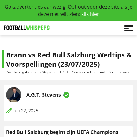
Gokadvertenties aanwezig. Opt-out voor deze site als je
deze niet wilt zien:
klik hier
Brann vs Red Bull Salzburg Wedtips &
Voorspellingen (23/07/2025)
Wat kost gokken jou? Stop op tijd. 18+ | Commerciële inhoud | Speel Bewust
A.G.T. Stevens
juli 22, 2025
Red Bull Salzburg begint zijn UEFA Champions