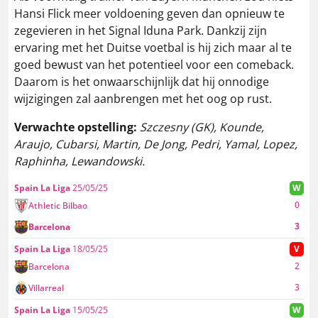
Hansi Flick meer voldoening geven dan opnieuw te
zegevieren in het Signal Iduna Park. Dankzij zijn
ervaring met het Duitse voetbal is hij zich maar al te
goed bewust van het potentieel voor een comeback.
Daarom is het onwaarschijnlijk dat hij onnodige
wijzigingen zal aanbrengen met het oog op rust.
Verwachte opstelling:
Szczesny (GK), Kounde,
Araujo, Cubarsi, Martin, De Jong, Pedri, Yamal, Lopez,
Raphinha, Lewandowski.
Spain La Liga
25/05/25
W
0
Athletic Bilbao
3
Barcelona
Spain La Liga
18/05/25
V
2
Barcelona
3
Villarreal
Spain La Liga
15/05/25
W