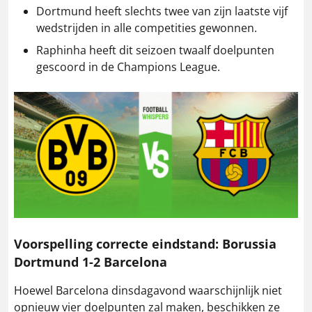
Dortmund heeft slechts twee van zijn laatste vijf
wedstrijden in alle competities gewonnen.
Raphinha heeft dit seizoen twaalf doelpunten
gescoord in de Champions League.
Voorspelling correcte eindstand:
Borussia
Dortmund 1-2 Barcelona
Hoewel Barcelona dinsdagavond waarschijnlijk niet
opnieuw vier doelpunten zal maken, beschikken ze