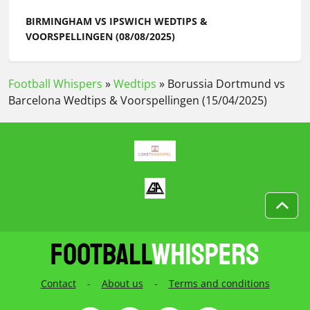
BIRMINGHAM VS IPSWICH WEDTIPS &
VOORSPELLINGEN (08/08/2025)
Football Whispers
»
Wedtips
»
Borussia Dortmund vs
Barcelona Wedtips & Voorspellingen (15/04/2025)
Contact
-
About us
-
Terms and conditions