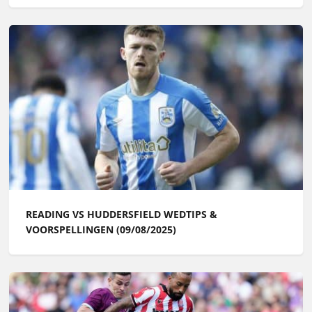
READING VS HUDDERSFIELD WEDTIPS &
VOORSPELLINGEN (09/08/2025)