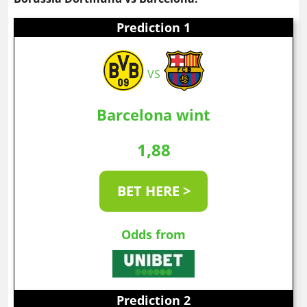
Prediction 1
VS
Barcelona wint
1,88
BET HERE >
Odds from
Prediction 2