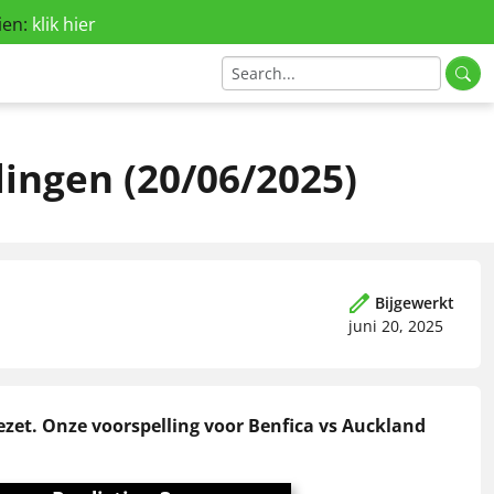
ien:
klik hier
lingen (20/06/2025)
Bijgewerkt
juni 20, 2025
zet. Onze voorspelling voor Benfica vs Auckland