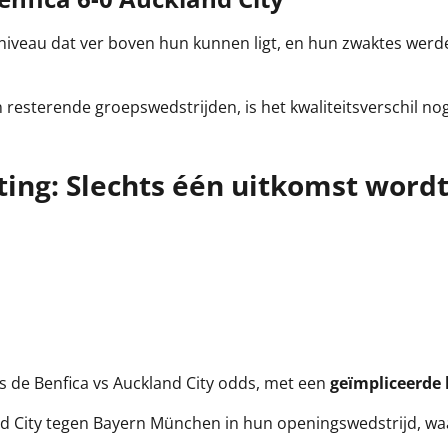
n niveau dat ver boven hun kunnen ligt, en hun zwaktes wer
un resterende groepswedstrijden, is het kwaliteitsverschil 
ng: Slechts één uitkomst wordt
ns de Benfica vs Auckland City odds, met een
geïmpliceerde
d City tegen Bayern München in hun openingswedstrijd, waar