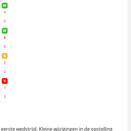
W
1
0
W
6
0
G
2
2
V
1
3
erste wedstrijd. Kleine wijzigingen in de opstelling