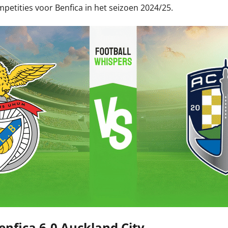
mpetities voor Benfica in het seizoen 2024/25.
enfica 6-0 Auckland City