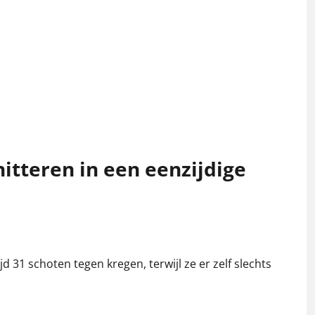
hitteren in een eenzijdige
 31 schoten tegen kregen, terwijl ze er zelf slechts