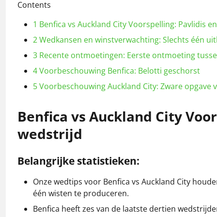
Contents
1
Benfica vs Auckland City Voorspelling: Pavlidis en
2
Wedkansen en winstverwachting: Slechts één ui
3
Recente ontmoetingen: Eerste ontmoeting tusse
4
Voorbeschouwing Benfica: Belotti geschorst
5
Voorbeschouwing Auckland City: Zware opgave vo
Benfica vs Auckland City
Voor
wedstrijd
Belangrijke statistieken:
Onze wedtips voor Benfica vs Auckland City houden 
één wisten te produceren.
Benfica heeft zes van de laatste dertien wedstrij