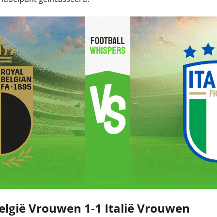
België Vrouwen 1-1 Italië Vrouwen