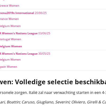
Greece Women
enu2019s International
20/06/25
France Women
Belgium Women
A Women's Nations League
03/06/25
Portugal Women
Belgium Women
A Women's Nations League
30/05/25
Belgium Women
Spain Women
en: Volledige selectie beschikb
sonele zorgen. Italië zal naar verwachting starten in een 4-
nari, Boattin; Caruso, Giugliano, Severini; Oliviero, Girelli & C