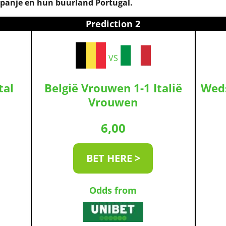
Spanje en hun buurland Portugal.
Prediction 2
VS
tal
België Vrouwen 1-1 Italië
Weds
Vrouwen
6,00
BET HERE >
Odds from