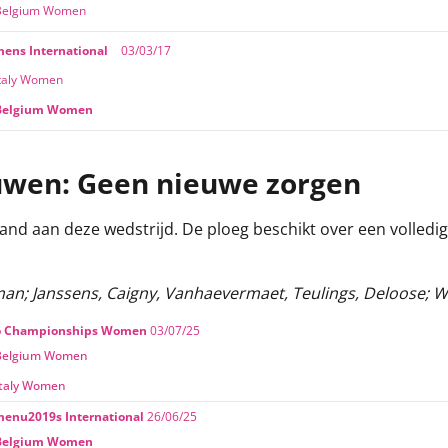
Belgium Women
ens International
03/03/17
Italy Women
Belgium Women
uwen: Geen nieuwe zorgen
 aan deze wedstrijd. De ploeg beschikt over een volledig fit
man; Janssens, Caigny, Vanhaevermaet, Teulings, Deloose; W
o Championships Women
03/07/25
Belgium Women
Italy Women
enu2019s International
26/06/25
Belgium Women