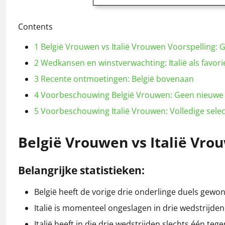
Contents
1
België Vrouwen vs Italië Vrouwen Voorspelling: G
2
Wedkansen en winstverwachting: Italië als favo
3
Recente ontmoetingen: België bovenaan
4
Voorbeschouwing België Vrouwen: Geen nieuwe
5
Voorbeschouwing Italië Vrouwen: Volledige selec
België Vrouwen vs Italië Vr
Belangrijke statistieken:
België heeft de vorige drie onderlinge duels gewo
Italië is momenteel ongeslagen in drie wedstrijden
Italië heeft in die drie wedstrijden slechts één te