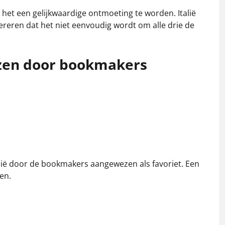
kt het een gelijkwaardige ontmoeting te worden. Italië
ereren dat het niet eenvoudig wordt om alle drie de
ezen door bookmakers
alië door de bookmakers aangewezen als favoriet. Een
en.