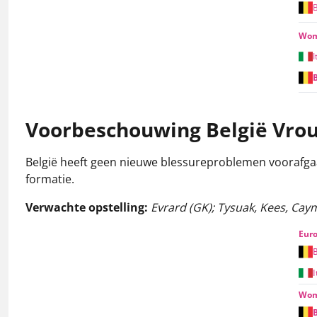
Wom
Voorbeschouwing België Vro
België heeft geen nieuwe blessureproblemen voorafgaand
formatie.
Verwachte opstelling:
Evrard (GK); Tysuak, Kees, Cay
Eur
Wom