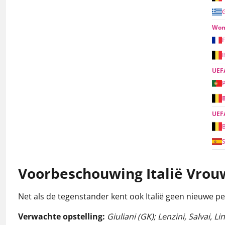
Wom
UEF
UEF
Voorbeschouwing Italië Vrouw
Net als de tegenstander kent ook Italië geen nieuwe per
Verwachte opstelling:
Giuliani (GK); Lenzini, Salvai, Li