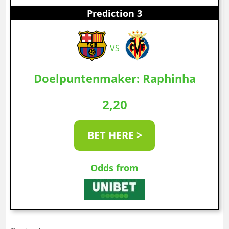
Prediction 3
VS
Doelpuntenmaker: Raphinha
2,20
BET HERE >
Odds from