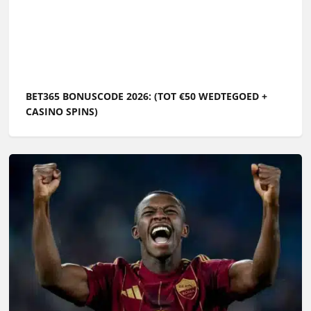
BET365 BONUSCODE 2026: (TOT €50 WEDTEGOED +
CASINO SPINS)