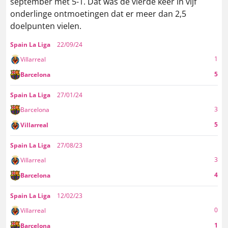
september met 5-1. Dat was de vierde keer in vijf
onderlinge ontmoetingen dat er meer dan 2,5
doelpunten vielen.
Spain La Liga
22/09/24
1
Villarreal
5
Barcelona
Spain La Liga
27/01/24
3
Barcelona
5
Villarreal
Spain La Liga
27/08/23
3
Villarreal
4
Barcelona
Spain La Liga
12/02/23
0
Villarreal
1
Barcelona