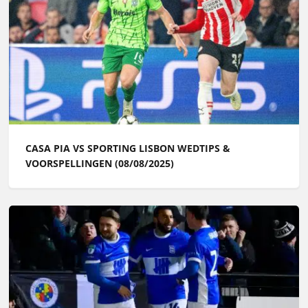
CASA PIA VS SPORTING LISBON WEDTIPS &
VOORSPELLINGEN (08/08/2025)