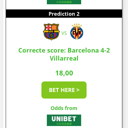
Prediction 2
VS
Correcte score: Barcelona 4-2
Villarreal
18,00
BET HERE >
Odds from