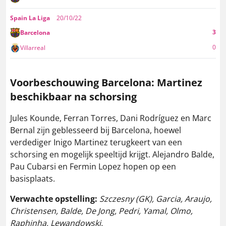
Spain La Liga
20/10/22
3
Barcelona
0
Villarreal
Voorbeschouwing
Barcelona
: Martinez
beschikbaar na schorsing
Jules Kounde, Ferran Torres, Dani Rodríguez en Marc
Bernal zijn geblesseerd bij Barcelona, hoewel
verdediger Inigo Martinez terugkeert van een
schorsing en mogelijk speeltijd krijgt. Alejandro Balde,
Pau Cubarsi en Fermin Lopez hopen op een
basisplaats.
Verwachte opstelling:
Szczesny (GK), Garcia, Araujo,
Christensen, Balde, De Jong, Pedri, Yamal, Olmo,
Raphinha, Lewandowski.